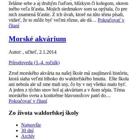
želáme sebe a aj druhým ľuďom, blízkym či kolegom, okrem
iného veľa šťastia. Mojich siedmakov som sa opýtala, čo pre
nich znamená šťastie. Z ich úvah, ktoré na túto tému písali,
vidieť, že to môže byť veľmi rôzne, ale dá…
Pokračovať v
čítaní
Morské akvárium
Autor:
, učiteľ, 2.1.2014
Prírodoveda (3.-4. ročník)
Zrod morského akvária na našej škole má zaujímavú históriu,
ktorá siaha veľmi hlboko do waldorfského hnutia. Ešte škola
ani nebola ale už sme mali sny, čo by v nej všetko malo byť.
A jeden z týchto snov bol aj akvárium a v ňom sépia. Téma
morského sveta a konkrétne hlavonožcov patrí do…
Pokračovať v čítaní
Zo života waldorfskej školy
Najnovšie
30 dní
Archív