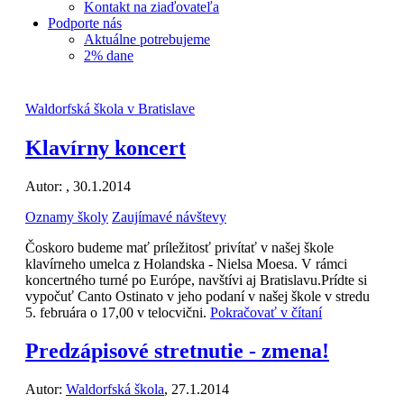
Kontakt na ziaďovateľa
Podporte nás
Aktuálne potrebujeme
2% dane
Waldorfská škola v Bratislave
Klavírny koncert
Autor:
, 30.1.2014
Oznamy školy
Zaujímavé návštevy
Čoskoro budeme mať príležitosť privítať v našej škole
klavírneho umelca z Holandska - Nielsa Moesa. V rámci
koncertného turné po Európe, navštívi aj Bratislavu.Prídte si
vypočuť Canto Ostinato v jeho podaní v našej škole v stredu
5. februára o 17,00 v telocvični.
Pokračovať v čítaní
Predzápisové stretnutie - zmena!
Autor:
Waldorfská škola
, 27.1.2014