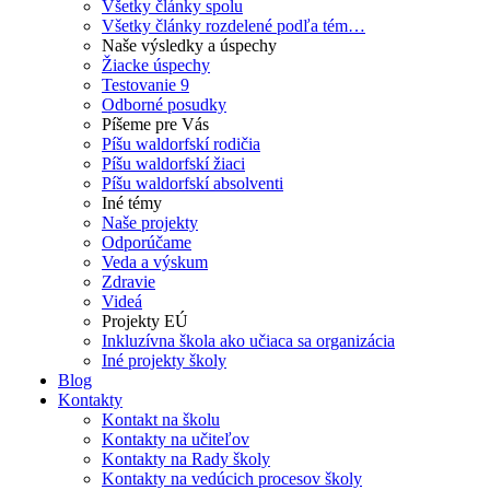
Všetky články spolu
Všetky články rozdelené podľa tém…
Naše výsledky a úspechy
Žiacke úspechy
Testovanie 9
Odborné posudky
Píšeme pre Vás
Píšu waldorfskí rodičia
Píšu waldorfskí žiaci
Píšu waldorfskí absolventi
Iné témy
Naše projekty
Odporúčame
Veda a výskum
Zdravie
Videá
Projekty EÚ
Inkluzívna škola ako učiaca sa organizácia
Iné projekty školy
Blog
Kontakty
Kontakt na školu
Kontakty na učiteľov
Kontakty na Rady školy
Kontakty na vedúcich procesov školy