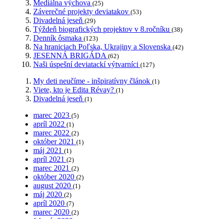
Mediálna výchova
(25)
Záverečné projekty deviatakov
(53)
Divadelná jeseň
(29)
Týždeň biografických projektov v 8.ročníku
(38)
Denník ôsmaka
(123)
Na hraniciach Poľska, Ukrajiny a Slovenska
(42)
JESENNÁ BRIGÁDA
(62)
Naši úspešní deviatackí výtvarníci
(127)
My deti neučíme - inšpiratívny článok
(1)
Viete, kto je Edita Révay?
(1)
Divadelná jeseň
(1)
marec 2023
(5)
apríl 2022
(1)
marec 2022
(2)
október 2021
(1)
máj 2021
(1)
apríl 2021
(2)
marec 2021
(2)
október 2020
(2)
august 2020
(1)
máj 2020
(2)
apríl 2020
(7)
marec 2020
(2)