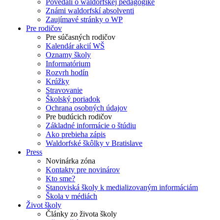
Povedali o waldorfskej pedagogike
Známi waldorfskí absolventi
Zaujímavé stránky o WP
Pre rodičov
Pre súčasných rodičov
Kalendár akcií WŠ
Oznamy školy
Informatórium
Rozvrh hodín
Krúžky
Stravovanie
Školský poriadok
Ochrana osobných údajov
Pre budúcich rodičov
Základné informácie o štúdiu
Ako prebieha zápis
Waldorfské škôlky v Bratislave
Press
Novinárka zóna
Kontakty pre novinárov
Kto sme?
Stanoviská školy k medializovaným informáciám
Škola v médiách
Život školy
Články zo života školy