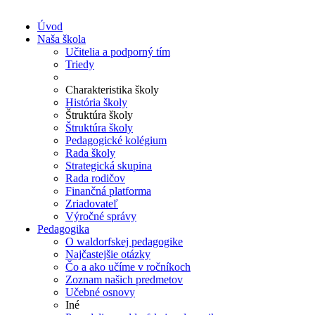
Úvod
Naša škola
Učitelia a podporný tím
Triedy
Charakteristika školy
História školy
Štruktúra školy
Štruktúra školy
Pedagogické kolégium
Rada školy
Strategická skupina
Rada rodičov
Finančná platforma
Zriadovateľ
Výročné správy
Pedagogika
O waldorfskej pedagogike
Najčastejšie otázky
Čo a ako učíme v ročníkoch
Zoznam našich predmetov
Učebné osnovy
Iné