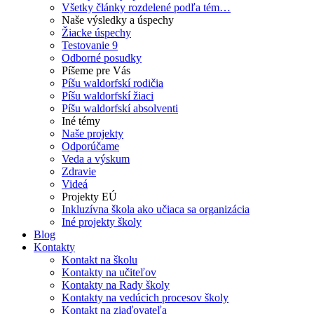
Všetky články rozdelené podľa tém…
Naše výsledky a úspechy
Žiacke úspechy
Testovanie 9
Odborné posudky
Píšeme pre Vás
Píšu waldorfskí rodičia
Píšu waldorfskí žiaci
Píšu waldorfskí absolventi
Iné témy
Naše projekty
Odporúčame
Veda a výskum
Zdravie
Videá
Projekty EÚ
Inkluzívna škola ako učiaca sa organizácia
Iné projekty školy
Blog
Kontakty
Kontakt na školu
Kontakty na učiteľov
Kontakty na Rady školy
Kontakty na vedúcich procesov školy
Kontakt na ziaďovateľa