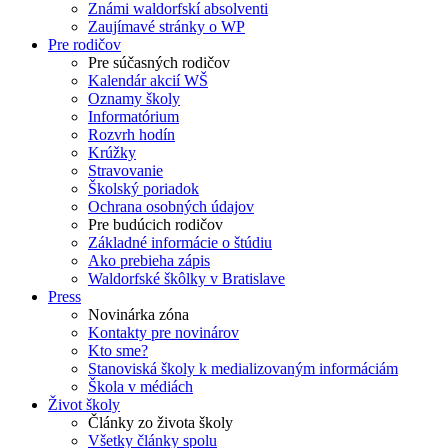
Známi waldorfskí absolventi
Zaujímavé stránky o WP
Pre rodičov
Pre súčasných rodičov
Kalendár akcií WŠ
Oznamy školy
Informatórium
Rozvrh hodín
Krúžky
Stravovanie
Školský poriadok
Ochrana osobných údajov
Pre budúcich rodičov
Základné informácie o štúdiu
Ako prebieha zápis
Waldorfské škôlky v Bratislave
Press
Novinárka zóna
Kontakty pre novinárov
Kto sme?
Stanoviská školy k medializovaným informáciám
Škola v médiách
Život školy
Články zo života školy
Všetky články spolu