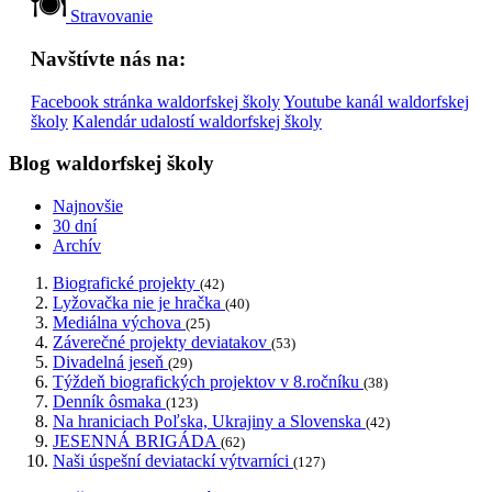
Stravovanie
Navštívte nás na:
Facebook stránka waldorfskej školy
Youtube kanál waldorfskej
školy
Kalendár udalostí waldorfskej školy
Blog waldorfskej školy
Najnovšie
30 dní
Archív
Biografické projekty
(42)
Lyžovačka nie je hračka
(40)
Mediálna výchova
(25)
Záverečné projekty deviatakov
(53)
Divadelná jeseň
(29)
Týždeň biografických projektov v 8.ročníku
(38)
Denník ôsmaka
(123)
Na hraniciach Poľska, Ukrajiny a Slovenska
(42)
JESENNÁ BRIGÁDA
(62)
Naši úspešní deviatackí výtvarníci
(127)