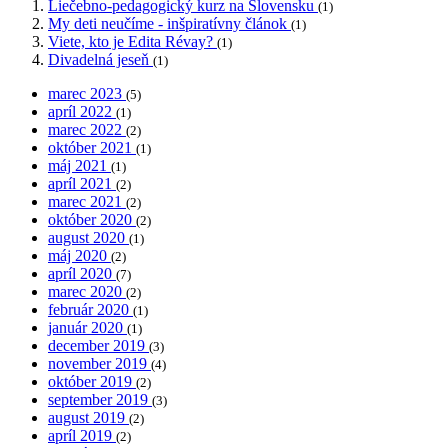
Liečebno-pedagogický kurz na Slovensku
(1)
My deti neučíme - inšpiratívny článok
(1)
Viete, kto je Edita Révay?
(1)
Divadelná jeseň
(1)
marec 2023
(5)
apríl 2022
(1)
marec 2022
(2)
október 2021
(1)
máj 2021
(1)
apríl 2021
(2)
marec 2021
(2)
október 2020
(2)
august 2020
(1)
máj 2020
(2)
apríl 2020
(7)
marec 2020
(2)
február 2020
(1)
január 2020
(1)
december 2019
(3)
november 2019
(4)
október 2019
(2)
september 2019
(3)
august 2019
(2)
apríl 2019
(2)