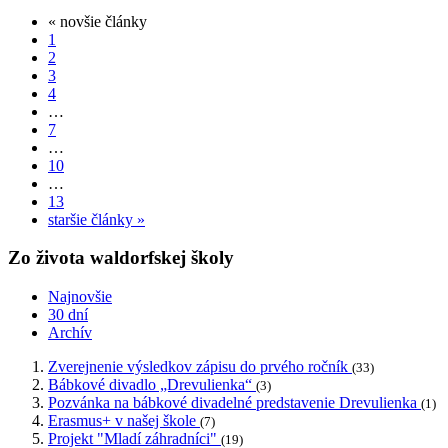
« novšie články
1
2
3
4
…
7
…
10
…
13
staršie články »
Zo života waldorfskej školy
Najnovšie
30 dní
Archív
Zverejnenie výsledkov zápisu do prvého ročník
(33)
Bábkové divadlo „Drevulienka“
(3)
Pozvánka na bábkové divadelné predstavenie Drevulienka
(1)
Erasmus+ v našej škole
(7)
Projekt "Mladí záhradníci"
(19)