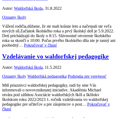
Autor:
Waldorfská škola
, 31.8.2022
Oznamy školy
Vážení rodičia,dúfame, že ste mali krásne leto a načerpali ste veľa
nových síl.Začiatok školského roka a prvý školský deň je 5.9.2022.
Deti prichádzajú do školy o 8:15. Slávnostné otvorenie školského
roka sa skončí o 10:00. Počas prvého školského dňa nie je ranný ani
poobedný…
Pokračovať v čítaní
Vzdelávanie vo waldorfskej pedagogike
Autor:
Waldorfská škola
, 11.5.2022
Oznamy školy
Waldorfská pedagogika
Podujatia pre verejnosť
Milí priaznivci waldorfskej pedagogiky, radi by sme Vás
informovali o novovzniknutej iniciatíve. Akadémia Michael
otvára pod záštitou Asociácie waldorfských škôl a škôlokv
školskom roku 2022/2023 1. ročník vzdelávania vo waldorfskej
pedagogike pre učiteľov a pre záujemcov o post…
Pokračovať v
čítaní