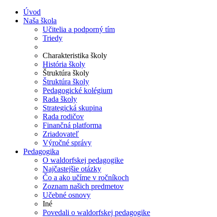
Úvod
Naša škola
Učitelia a podporný tím
Triedy
Charakteristika školy
História školy
Štruktúra školy
Štruktúra školy
Pedagogické kolégium
Rada školy
Strategická skupina
Rada rodičov
Finančná platforma
Zriadovateľ
Výročné správy
Pedagogika
O waldorfskej pedagogike
Najčastejšie otázky
Čo a ako učíme v ročníkoch
Zoznam našich predmetov
Učebné osnovy
Iné
Povedali o waldorfskej pedagogike