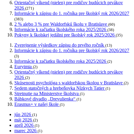
Orientačný víkend (nielen) pre rodičov budúcich prvákov
2026
(271)
Informácie k zápisu do 1. ročníka pre školský rok 2026/2027
(383)
2 % alebo 3 % pre Waldorfskú školu v Bratislave
(60)
Informácie k začiatku školského roka 2025/2026
(38)
Pokyny k školskej jedálni pre školský rok 2025/2026
(35)
Zverejnenie výsledkov zápisu do prvého ročník
(13)
Informácie k zápisu do 1. ročníka pre školský rok 2026/2027
(3)
Informácie k začiatku školského roka 2025/2026
(2)
Eurytmia
(2)
Orientačný víkend (nielen) pre rodičov budúcich prvákov
2026
(2)
Skúsenosti psychológa s waldorfskou školou v Bratislave
(2)
Sedem statočných a hrebeňovka Nízkych Tatier
(1)
Stretnutie na Ministerstve školstva
(1)
Bábkové divadlo „Drevulienka“
(1)
Erasmus+ v našej škole
(1)
jún 2026
(1)
máj 2026
(2)
apríl 2026
(1)
marec 2026
(1)