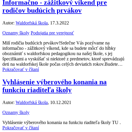
Informačno - zážitkový víkend pre
rodičov budúcich prvákov
Autor:
Waldorfská škola
, 17.3.2022
Oznamy školy
Podujatia pre verejnosť
Milí rodičia budúcich prvákov!Srdečne Vás pozývame na
informačno - zážitkový víkend, kde sa budete môcť do hĺbky
oboznámiť s waldorfskou pedagogikou na našej škole, s jej
špecifikami a vyskúšať si niektoré z predmetov, ktoré sprevádzajú
deti na waldorfskej škole počas celých deviatich rokov.Budete…
Pokračovať v čítaní
Vyhlásenie výberového konania na
funkciu riaditeľa školy
Autor:
Waldorfská škola
, 10.12.2021
Oznamy školy
Vyhlásenie výberového konania na funkciu riaditeľa školy TU .
Pokračovať v čítaní