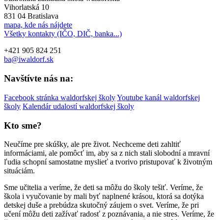
Vihorlatská 10
831 04 Bratislava
mapa, kde nás nájdete
Všetky kontakty (IČO, DIČ, banka...)
+421 905 824 251
ba@iwaldorf.sk
Navštívte nás na:
Facebook stránka waldorfskej školy
Youtube kanál waldorfskej
školy
Kalendár udalostí waldorfskej školy
Kto sme?
Neučíme pre skúšky, ale pre život. Nechceme deti zahltiť
informáciami, ale pomôcť im, aby sa z nich stali slobodní a mravní
ľudia schopní samostatne myslieť a tvorivo pristupovať k životným
situáciám.
Sme učitelia a veríme, že deti sa môžu do školy tešiť. Veríme, že
škola i vyučovanie by mali byť naplnené krásou, ktorá sa dotýka
detskej duše a prebúdza skutočný záujem o svet. Veríme, že pri
učení môžu deti zažívať radosť z poznávania, a nie stres. Veríme, že