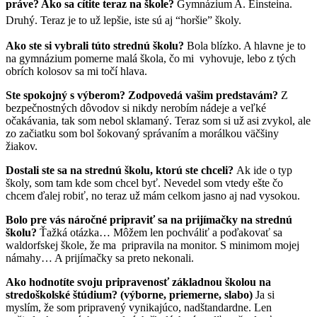
práve? Ako sa cítite teraz na škole?
Gymnázium A. Einsteina.
Druhý. Teraz je to už lepšie, iste sú aj “horšie” školy.
Ako ste si vybrali túto strednú školu?
Bola blízko. A hlavne je to
na gymnázium pomerne malá škola, čo mi vyhovuje, lebo z tých
obrích kolosov sa mi točí hlava.
Ste spokojný s výberom? Zodpovedá vašim predstavám?
Z
bezpečnostných dôvodov si nikdy nerobím nádeje a veľké
očakávania, tak som nebol sklamaný. Teraz som si už asi zvykol, ale
zo začiatku som bol šokovaný správaním a morálkou väčšiny
žiakov.
Dostali ste sa na strednú školu, ktorú ste chceli?
Ak ide o typ
školy, som tam kde som chcel byť. Nevedel som vtedy ešte čo
chcem ďalej robiť, no teraz už mám celkom jasno aj nad vysokou.
Bolo pre vás náročné pripraviť sa na prijímačky na strednú
školu?
Ťažká otázka… Môžem len pochváliť a poďakovať sa
waldorfskej škole, že ma pripravila na monitor. S minimom mojej
námahy… A prijímačky sa preto nekonali.
Ako hodnotíte svoju pripravenosť základnou školou na
stredoškolské štúdium? (výborne, priemerne, slabo)
Ja si
myslím, že som pripravený vynikajúco, nadštandardne. Len