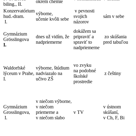
okrem chémie
biling., II.
Konzervatórium
v pevnosti
výborne,
hud.-dram.
svojich
sám v sebe
učenie kvôli sebe
I.
názorov
dokážem sa
Gymnázium
dnes už vidím, že
pripraviť a
zo skúšania
Grösslingova
nadpriemerne
spraviť to
pred tabuľou
I.
nadpriemerne
vo zvyku
Waldorfské
výborne, štúdium
na podobné
lýceum v Prahe,
nadviazalo na
z češtiny
školské
I.
učivo ZŠ
prostredie
v niečom výborne,
Gymnázium
v niečom
v ústnom
Grosslingova,
priemerne a
v TV
skúšaní,
I.
v niečom slabo
v Ch, F, Bi