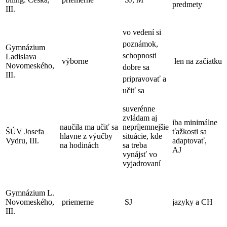
predmety
III.
v
o vedení si
poznámok,
Gymnázium
schopnosti
Ladislava
výborne
len na začiatku
Novomeského,
dobre sa
III.
pripravovať a
učiť sa
suverénne
zvládam aj
iba minimálne
naučila ma učiť sa
nepríjemnejšie
ŠÚV Josefa
ťažkosti sa
hlavne z výučby
situácie, kde
Vydru, III.
adaptovať,
na hodinách
sa treba
AJ
vynájsť vo
vyjadrovaní
Gymnázium L.
Novomeského,
priemerne
SJ
jazyky a CH
III.