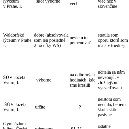
lýyceum
skôr výborne
viac než v
vecí
v Prahe, I.
slovenčine
Waldorfské
dobre (absolvovala
stratila som
neviem to
lýceum v Prahe,
som len posledné
oporu ktorú som
pomenovať
I.
2 ročníky WŠ)
mala v triednej
učitelia sa nám
na odborných
ŠÚV Jozefa
nevenujú, v
výborne
hodinách, kde
Vydru, I.
zložitejšom
sme kreslili
vysvetľovaní
neistotu som
ŠÚV Jozefa
necítila, beriem
určite
?
Vydru, I.
školu skôr
pasívne
Gymnázium
ostatné
biling. Česká,
priemerne
SJ, M