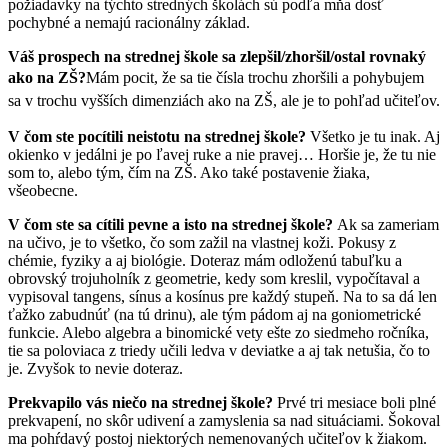
požiadavky na týchto stredných školách sú podľa mňa dosť
pochybné a nemajú racionálny základ.
Váš prospech na strednej škole sa zlepšil/zhoršil/ostal rovnaký
ako na ZŠ?
Mám pocit, že sa tie čísla trochu zhoršili a pohybujem
sa v trochu vyšších dimenziách ako na ZŠ, ale je to pohľad učiteľov
.
V čom ste pocítili neistotu na strednej škole?
Všetko je tu inak. Aj
okienko v jedálni je po ľavej ruke a nie pravej… Horšie je, že tu nie
som to, alebo tým, čím na ZŠ. Ako také postavenie žiaka,
všeobecne.
V čom ste sa cítili pevne a isto na strednej škole?
Ak sa zameriam
na učivo, je to všetko, čo som zažil na vlastnej koži. Pokusy z
chémie, fyziky a aj biológie. Doteraz mám odloženú tabuľku a
obrovský trojuholník z geometrie, kedy som kreslil, vypočítaval a
vypisoval tangens, sínus a kosínus pre každý stupeň. Na to sa dá len
ťažko zabudnúť (na tú drinu), ale tým pádom aj na goniometrické
funkcie. Alebo algebra a binomické vety ešte zo siedmeho ročníka,
tie sa poloviaca z triedy učili ledva v deviatke a aj tak netušia, čo to
je. Zvyšok to nevie doteraz.
Prekvapilo vás niečo na strednej škole?
Prvé tri mesiace boli plné
prekvapení, no skôr udivení a zamyslenia sa nad situáciami. Šokoval
ma pohŕdavý postoj niektorých nemenovaných učiteľov k žiakom.