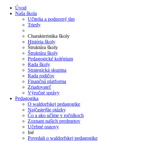
Úvod
Naša škola
Učitelia a podporný tím
Triedy
Charakteristika školy
História školy
Štruktúra školy
Štruktúra školy
Pedagogické kolégium
Rada školy
Strategická skupina
Rada rodičov
Finančná platforma
Zriadovateľ
Výročné správy
Pedagogika
O waldorfskej pedagogike
Najčastejšie otázky
Čo a ako učíme v ročníkoch
Zoznam našich predmetov
Učebné osnovy
Iné
Povedali o waldorfskej pedagogike