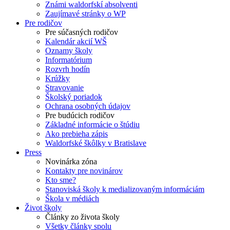
Známi waldorfskí absolventi
Zaujímavé stránky o WP
Pre rodičov
Pre súčasných rodičov
Kalendár akcií WŠ
Oznamy školy
Informatórium
Rozvrh hodín
Krúžky
Stravovanie
Školský poriadok
Ochrana osobných údajov
Pre budúcich rodičov
Základné informácie o štúdiu
Ako prebieha zápis
Waldorfské škôlky v Bratislave
Press
Novinárka zóna
Kontakty pre novinárov
Kto sme?
Stanoviská školy k medializovaným informáciám
Škola v médiách
Život školy
Články zo života školy
Všetky články spolu