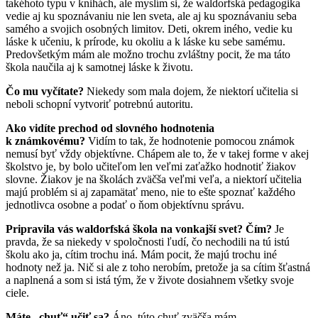
takéhoto typu v knihách, ale myslím si, že waldorfská pedagogika
vedie aj ku spoznávaniu nie len sveta, ale aj ku spoznávaniu seba
samého a svojich osobných limitov. Deti, okrem iného, vedie ku
láske k učeniu, k prírode, ku okoliu a k láske ku sebe samému.
Predovšetkým mám ale možno trochu zvláštny pocit, že ma táto
škola naučila aj k samotnej láske k životu.
Čo mu vyčítate?
Niekedy som mala dojem, že niektorí učitelia si
neboli schopní vytvoriť potrebnú autoritu.
Ako vidíte prechod od slovného hodnotenia
k známkovému?
Vidím to tak, že hodnotenie pomocou známok
nemusí byť vždy objektívne. Chápem ale to, že v takej forme v akej
školstvo je, by bolo učiteľom len veľmi zaťažko hodnotiť žiakov
slovne. Žiakov je na školách zväčša veľmi veľa, a niektorí učitelia
majú problém si aj zapamätať meno, nie to ešte spoznať každého
jednotlivca osobne a podať o ňom objektívnu správu.
Pripravila vás waldorfská škola na vonkajší svet? Čím?
Je
pravda, že sa niekedy v spoločnosti ľudí, čo nechodili na tú istú
školu ako ja, cítim trochu iná. Mám pocit, že majú trochu iné
hodnoty než ja. Nič si ale z toho nerobím, pretože ja sa cítim šťastná
a naplnená a som si istá tým, že v živote dosiahnem všetky svoje
ciele.
Máte „chuť“ učiť sa?
Áno, túto chuť zväčša mám
.