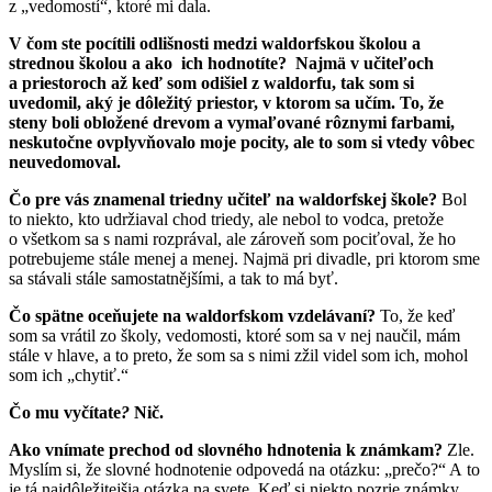
z „vedomostí“, ktoré mi dala.
V čom ste pocítili odlišnosti medzi waldorfskou školou a
strednou školou a ako ich hodnotíte?
Najmä v učiteľoch
a priestoroch až keď som odišiel z waldorfu, tak som si
uvedomil, aký je dôležitý priestor, v ktorom sa učím. To, že
steny boli obložené drevom a vymaľované rôznymi farbami,
neskutočne ovplyvňovalo moje pocity, ale to som si vtedy vôbec
neuvedomoval.
Čo pre vás znamenal triedny učiteľ na waldorfskej škole?
Bol
to niekto, kto udržiaval chod triedy, ale nebol to vodca, pretože
o všetkom sa s nami rozprával, ale zároveň som pociťoval, že ho
potrebujeme stále menej a menej. Najmä pri divadle, pri ktorom sme
sa stávali stále samostatnějšími, a tak to má byť.
Čo spätne oceňujete na waldorfskom vzdelávaní?
To, že keď
som sa vrátil zo školy, vedomosti, ktoré som sa v nej naučil, mám
stále v hlave, a to preto, že som sa s nimi zžil videl som ich, mohol
som ich „chytiť.“
Čo mu vyčítate
?
Nič.
Ako vnímate prechod od slovného hdnotenia k známkam?
Zle.
Myslím si, že slovné hodnotenie odpovedá na otázku: „prečo?“ A to
je tá najdôležitejšia otázka na svete. Keď si niekto pozrie známky,