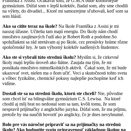
Františka z Assisi. Očakával som, že G.M.A bude komornejšie
gymnázium. Dúfal som v lepší kolektív, žiadal som, aby sme chodili
na výlety, do divadiel... Ktoré mi samozrejme sľubovali, keď som sa
sem hlásil.
Ako sa cítite teraz na škole?
Na škole Františka z Assisi je mi
naozaj úžasne. Učitelia tam majú energiu. Do školy nám chodí
množstvo zaujímavých ľudí ako je Robert Roth a podobne.So
spolužiakmi sa rád stretávam aj po škole, cez prestávky hráme rôzne
spoločenské hry. Je tam výborný kolektív nadšených študentov.
Ako ste si vybrali túto strednú školu?
Myslím si, že cirkevné
školy majú lepšiu úroveň ako štátne. Zaujala ma tým, že mi
ponúkala množstvo mimoškolských aktivít. Čakal som, že mi bude
ukazovať svet, nielen ma o ňom učiť. Veci a skutočnosti tohto sveta
a vôbec fyzikálne, chemické pokusy najlepšie pochopíme keď ich
vidíme.
Dostali ste sa na strednú školu, ktorú ste chceli?
Nie, pôvodne
som chcel ísť na bilingválne gymnázium C.S. Lewisa. Na ktoré
chodil aj môj brat no nedostal som sa tam, kvôli tomu, že som
nespravil prijímačky z anglického jazyka. Dúfal som, že ma príjmu,
pretože by ma naučili hovoriť po anglicky, čo je dnes nevyhnutné.
Bolo pre vás náročné pripraviť sa na prijímačky na strednú
školu? Ako hodnotíte svoju pripravenosť základnou školou na