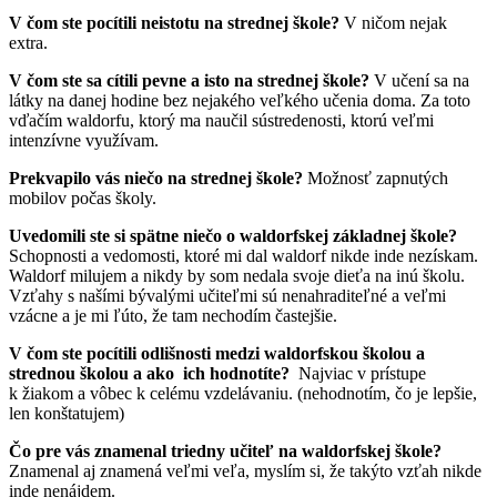
V čom ste pocítili neistotu na strednej škole?
V ničom nejak
extra.
V čom ste sa cítili pevne a isto na strednej škole?
V učení sa na
látky na danej hodine bez nejakého veľkého učenia doma. Za toto
vďačím waldorfu, ktorý ma naučil sústredenosti, ktorú veľmi
intenzívne využívam.
Prekvapilo vás niečo na strednej škole?
Možnosť zapnutých
mobilov počas školy.
Uvedomili ste si spätne niečo o waldorfskej základnej škole?
Schopnosti a vedomosti, ktoré mi dal waldorf nikde inde nezískam.
Waldorf milujem a nikdy by som nedala svoje dieťa na inú školu.
Vzťahy s našími bývalými učiteľmi sú nenahraditeľné a veľmi
vzácne a je mi ľúto, že tam nechodím častejšie.
V čom ste pocítili odlišnosti medzi waldorfskou školou a
strednou školou a ako ich hodnotíte?
Najviac v prístupe
k žiakom a vôbec k celému vzdelávaniu. (nehodnotím, čo je lepšie,
len konštatujem)
Čo pre vás znamenal triedny učiteľ na waldorfskej škole?
Znamenal aj znamená veľmi veľa, myslím si, že takýto vzťah nikde
inde nenájdem.