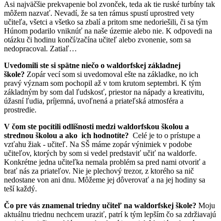
Asi najväčšie prekvapenie bol zvonček, teda ak tie ruské turbíny tak
môžem nazvať. Nevadí, že sa ten rámus spustí uprostred vety
učiteľa, všetci a všetko sa zbalí a pritom sme nedoriešili, či sa tým
Húnom podarilo vniknúť na naše územie alebo nie. K odpovedi na
otázku či hodinu končí/začína učiteľ alebo zvonenie, som sa
nedopracoval. Zatiaľ…
Uvedomili ste si spätne niečo o waldorfskej základnej
škole?
Zopár vecí som si uvedomoval ešte na základke, no ich
pravý význam som pochopil až v tom krutom septembri. K tým
základným by som dal ľudskosť, priestor na nápady a kreativitu,
úžasní ľudia, príjemná, uvoľnená a priateľská atmosféra a
prostredie.
V čom ste pocítili odlišnosti medzi waldorfskou školou a
strednou školou a ako ich hodnotíte?
Celé je to o prístupe a
vzťahu žiak - učiteľ. Na SŠ máme zopár výnimiek v podobe
učiteľov, ktorých by som si vedel predstaviť učiť na waldorfe.
Konkrétne jedna učiteľka nemala problém sa pred nami otvoriť a
brať nás za priateľov. Nie je plechový trezor, z ktorého sa nič
nedostane von ani dnu. Môžeme jej dôverovať a na jej hodiny sa
teší každý.
Čo pre vás znamenal triedny učiteľ na waldorfskej škole?
Moju
aktuálnu triednu nechcem uraziť, patrí k tým lepším čo sa zdržiavajú