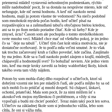
priemerná mládež vystavená nehostinným podmienkam, rýchlo
môže nadobudnúť pocit, že sa dostala na nesprávne miesto, kde nič
nefunguje, kde nič nemá hodnotu. A keď nič naokolo nemá
hodnotu, majú ju potom vlastne tie vedomosti? Na niečo podobné
som mnohokrát myslela počas hodín, keď učiteľ písal na
rozpadávajúcu sa a zašmudlanú tabuľu obyčajnou bielou kriedou,
ani sa to po ňom nedalo poriadne čítať. Kde sú farby? Kde je
zmysel, úcta? Časom som ale pochopila o tomto stredoškolskom
svete mnoho vecí. Mládež chce mať od všetkého pokoj, je im jedno
čo sa ´´deje na tabuli´´. Učiteľ tým čast krát stráca motiváciu, nie je
dostatočne oceňovaný. Je to podľa mňa veľmi smutné. Je to však
tak trochu začarovaný kruh a ťažko povedať, kde začína. Zaujímalo
by ma jedno. Kde sa u ľudí naokolo podel záujem o krajší, múdrejší,
chápavejší a hodnotnejší svet? To bohužiaľ neviem. Ale jedno viem
isto, keď ma moje kroky zavedú za brány waldorfskej školy, kúsok
takého sveta tam vždy nájdem.
Potom by som mohla ďalej dlho rozprávať o učiteľoch, ktorí sú
dobrými vzormi nie len pre mladých ľudí, ale podľa môjho by sa od
nich mohli čo-to priúčať aj mnohí dospelí. Sú chápaví, láskaví,
ochotní, priateľskí. Mala som pocit, že za nimi môžem ísť s
akoukoľvek mojou myšlienkou či problémom, a vždy si ma
vypočujú a budú mi chcieť pomôcť. Teraz mám taký pocit len sotva.
Učiteľov na základnej škole som si jednoducho vážila, lebo som
cítila, že oni si vážia mňa.