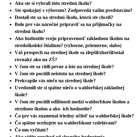
Ako ste si vybrali túto strednú školu?
Ste spokojný s výberom? Zodpovedá vašim predstavám?
Dostali ste sa na strednú školu, ktorú ste chceli?
Bolo pre vás náročné pripraviť sa na přijímačky na
strednú školu?
Ako hodnotíte svoju pripravenosť základnou školou na
stredoškolské štúdium?
(výborne, priemerne, slabo)
Váš prospech na strednej škole sa zlepšil/zhoršil/ostal
rovnaký ako na ZŠ?
V čom ste sa cítili pevne a isto na strednej škole?
V čom ste pocítili neistotu na strednej škole?
Prekvapilo vás niečo na strednej škole?
Uvedomili ste si spätne niečo o waldorfskej základnej
škole?
V čom ste pocítili odlišnosti medzi waldorfskou školou a
strednou školou a ako ich hodnotíte?
Čo pre vás znamenal triedny učiteľ na waldorfskej škole?
Čo spätne oceňujete na waldorfskom vzdelávaní?
Čo mu vyčítate?
Ako vidíte prechod od slovného hodnotenia