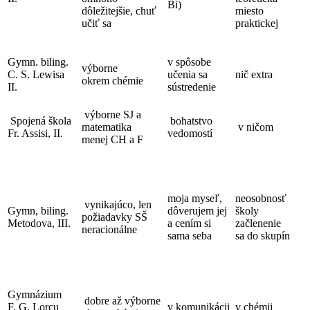
Bi)
dôležitejšie, chuť
miesto
učiť sa
praktickej
Gymn. biling.
v spôsobe
výborne
C. S. Lewisa
učenia sa
nič extra
okrem chémie
II.
sústredenie
výborne SJ a
Spojená škola
bohatstvo
matematika
v ničom
Fr. Assisi, II.
vedomostí
menej CH a F
moja myseľ,
neosobnosť
vynikajúco, len
Gymn, biling.
dôverujem jej
školy
požiadavky SŠ
Metodova, III.
a cením si
začlenenie
neracionálne
sama seba
sa do skupín
Gymnázium
dobre až výborne
F. G. Lorcu
v komunikácii
v chémii