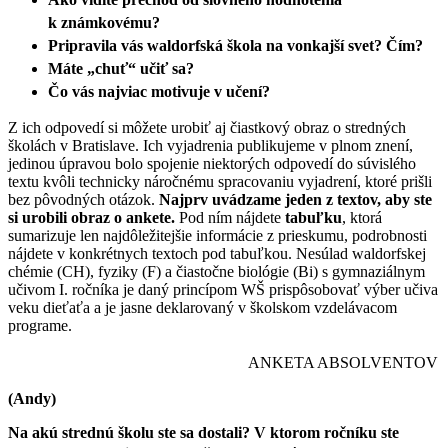
k známkovému?
Pripravila vás waldorfská škola na vonkajší svet? Čím?
Máte „chuť“ učiť sa?
Čo vás najviac motivuje v učení?
Z ich odpovedí si môžete urobiť aj čiastkový obraz o stredných
školách v Bratislave. Ich vyjadrenia publikujeme v plnom znení,
jedinou úpravou bolo spojenie niektorých odpovedí do súvislého
textu kvôli technicky náročnému spracovaniu vyjadrení, ktoré prišli
bez pôvodných otázok.
Najprv uvádzame jeden z textov, aby ste
si urobili obraz o ankete.
Pod ním nájdete
tabuľku
, ktorá
sumarizuje len najdôležitejšie informácie z prieskumu, podrobnosti
nájdete v konkrétnych textoch pod tabuľkou. Nesúlad waldorfskej
chémie (CH), fyziky (F) a čiastočne biológie (Bi) s gymnaziálnym
učivom I. ročníka je daný princípom WŠ prispôsobovať výber učiva
veku dieťaťa a je jasne deklarovaný v školskom vzdelávacom
programe.
ANKETA ABSOLVENTOV
(Andy)
Na akú strednú školu ste sa dostali? V ktorom ročníku ste