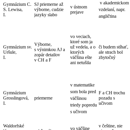
v
akademickom
Gymnázium C.
SJ priemerne až
v ústnom
S. Lewisa,
výborne, cudzie
vzdelaní, napr.
prejave
I.
jazyky slabo
angličtina
vo veciach,
ktoré som ja
Výborne,
Gymnázium sv.
už vedela, a o
či budem stíhať,
s výnimkou AJ a
Uršule,
ktorých
ale strach bol
zopár detailov
I.
väčšina ešte
zbytočný
v CH a F
ani netušila
v
matematike
som bola pred
Gymnázium
F a CH trochu
Grosslingová,
priemerne
pozadu s
väčšinou
I.
učivom
triedy popredu
s učivom
Waldorfské
v češtine, nie
vo väčšine