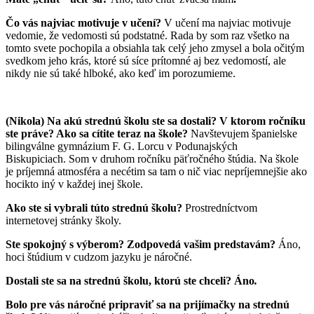
Čo vás najviac motivuje v učení?
V učení ma najviac motivuje
vedomie, že vedomosti sú podstatné. Rada by som raz všetko na
tomto svete pochopila a obsiahla tak celý jeho zmysel a bola očitým
svedkom jeho krás, ktoré sú síce prítomné aj bez vedomostí, ale
nikdy nie sú také hlboké, ako keď im porozumieme.
(Nikola) Na akú strednú školu ste sa dostali? V ktorom ročníku
ste práve? Ako sa cítite teraz na škole?
Navštevujem španielske
bilingválne gymnázium F. G. Lorcu v Podunajských
Biskupiciach. Som v druhom ročníku päťročného štúdia. Na škole
je príjemná atmosféra a necétim sa tam o nič viac nepríjemnejšie ako
hocikto iný v každej inej škole.
Ako ste si vybrali túto strednú školu?
Prostredníctvom
internetovej stránky školy.
Ste spokojný s výberom? Zodpovedá vašim predstavám?
Áno,
hoci štúdium v cudzom jazyku je náročné.
Dostali ste sa na strednú školu, ktorú ste chceli? Áno
.
Bolo pre vás náročné pripraviť sa na prijímačky na strednú