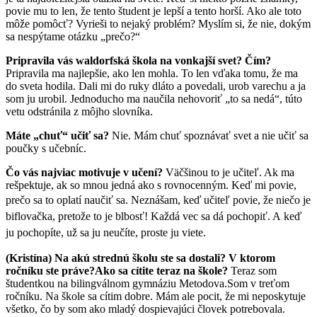
povie mu to len, že tento študent je lepší a tento horší. Ako ale toto
môže pomôcť? Vyrieši to nejaký problém? Myslím si, že nie, dokým
sa nespýtame otázku „prečo?“
Pripravila vás waldorfská škola na vonkajší svet? Čím?
Pripravila ma najlepšie, ako len mohla. To len vďaka tomu, že ma
do sveta hodila. Dali mi do ruky dláto a povedali, urob varechu a ja
som ju urobil. Jednoducho ma naučila nehovoriť „to sa nedá“, túto
vetu odstránila z môjho slovníka.
Máte „chuť“ učiť sa?
Nie. Mám chuť spoznávať svet a nie učiť sa
poučky s učebníc.
Čo vás najviac motivuje v učení?
Väčšinou to je učiteľ. Ak ma
rešpektuje, ak so mnou jedná ako s rovnocenným. Keď mi povie,
prečo sa to oplatí naučiť sa.
Neznášam, keď učiteľ povie, že niečo je
biflovačka, pretože to je blbosť! Každá vec sa dá pochopiť. A keď
ju pochopíte, už sa ju neučíte, proste ju viete.
(Kristína)
Na akú strednú školu ste sa dostali? V ktorom
ročníku ste práve?
Ako sa cítite teraz na škole?
Teraz som
študentkou na bilingválnom gymnáziu Metodova.Som v treťom
ročníku. Na škole sa cítim dobre. Mám ale pocit, že mi neposkytuje
všetko, čo by som ako mladý dospievajúci človek potrebovala.