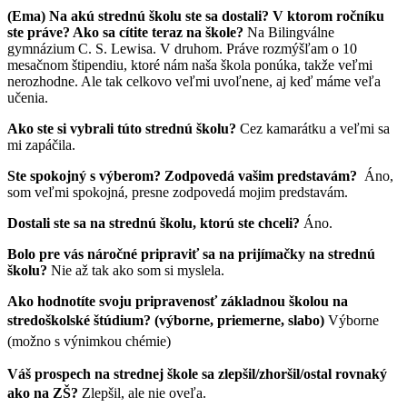
(Ema)
Na akú strednú školu ste sa dostali? V ktorom ročníku
ste práve? Ako sa cítite teraz na škole?
Na Bilingválne
gymnázium C. S. Lewisa. V druhom. Práve rozmýšľam o 10
mesačnom štipendiu, ktoré nám naša škola ponúka, takže veľmi
nerozhodne. Ale tak celkovo veľmi uvoľnene, aj keď máme veľa
učenia.
Ako ste si vybrali túto strednú školu?
Cez kamarátku a veľmi sa
mi zapáčila.
Ste spokojný s výberom? Zodpovedá vašim predstavám?
Áno,
som veľmi spokojná, presne zodpovedá mojim predstavám.
Dostali ste sa na strednú školu, ktorú ste chceli?
Áno.
Bolo pre vás náročné pripraviť sa na prijímačky na strednú
školu?
Nie až tak ako som si myslela.
Ako hodnotíte svoju pripravenosť základnou školou na
stredoškolské štúdium? (výborne, priemerne, slabo)
Výborne
(možno s výnimkou chémie)
Váš prospech na strednej škole sa zlepšil/zhoršil/ostal rovnaký
ako na ZŠ?
Zlepšil, ale nie oveľa.