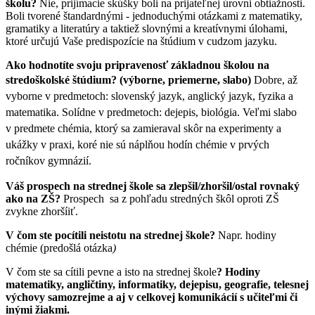
školu?
Nie, prijímacie skúšky boli na prijateľnej úrovni obtiažnosti.
Boli tvorené štandardnými - jednoduchými otázkami z matematiky,
gramatiky a literatúry a taktiež slovnými a kreatívnymi úlohami,
ktoré určujú Vaše predispozície na štúdium v cudzom jazyku.
Ako hodnotíte svoju pripravenosť základnou školou na
stredoškolské štúdium?
(výborne, priemerne, slabo)
Dobre, až
vyborne v predmetoch: slovenský jazyk, anglický jazyk, fyzika a
matematika. Solídne v predmetoch: dejepis, biológia. Veľmi slabo
v predmete chémia, ktorý sa zamieraval skôr na experimenty a
ukážky v praxi, koré nie sú náplňou hodín chémie v prvých
ročníkov gymnázií.
Váš prospech na strednej škole sa zlepšil/zhoršil/ostal rovnaký
ako na ZŠ?
Prospech sa z pohľadu stredných škôl oproti ZŠ
zvykne zhoršíiť.
V čom ste pocítili neistotu na strednej škole?
Napr. hodiny
chémie (predošlá otázka
)
V čom ste sa cítili pevne a isto na strednej škole
?
Hodiny
matematiky, angličtiny, informatiky, dejepisu, geografie, telesnej
výchovy samozrejme a aj v celkovej komunikácií s učiteľmi či
inými žiakmi.