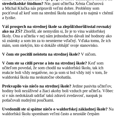
stredoškolské štúdium?
Nie, pani učiteľka Xénia Činčurová
a Michal Klučka nás pripravili veľmi dobre. Problémy som
pociťoval až keď som na strednú školu nastúpil a to najmä v chémií
a fyzike.
Váš prospech na strednej škole sa zlepšil/zhoršil/ostal rovnaký
ako na ZŠ?
Zhoršil, ale nemyslím si, že je to vina waldorfskej
školy. Ona a učitelia v nej nám jednoducho dávali iné hodnoty ako
sú známky a som im za to nesmierne vďačný. Vďaka tomu, že ich
mám, som niekým, kto si dokáže obhájiť svoje stanovisko.
V čom ste pocítili neistotu na strednej škole?
V ničom.
V čom ste sa cítili pevne a isto na strednej škole?
Keď som
učiteľom povedal, že som chodil na waldorfskú školu, tak ich
reakcie boli vždy negatívne, no ja som si bol vždy istý v tom, že
waldorská škola ma neskutočne obohatila.
Prekvapilo vás niečo na strednej škole?
Jedine pasivita učiteľov,
hodiny boli nezáživné a žiaci akoby boli vzduch pre učiteľa. Vôbec
si v nás nedokázali udržať takú zdravú zvedavosť, naopak ju
potlačovali nudnými poučkami.
Uvedomili ste si spätne niečo o waldorfskej základnej škole?
Na
waldorfskú školu spomínam veľmi často a neustále čerpám