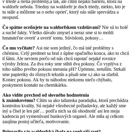
v triede a riešia problémy,a tak, ale cítim nejakú bariéru, ktorá na
waldorfe nebola. Triedny na waldorfe je duch triedy, niekto, kto je
tu stále a môžeme sa o neho oprieť, ktorý nás stále sprevádza a
neopustí.
Čo spätne oceňujete na waldorfskom vzdelávaní?
Nie sú to holé
a suché fakty. Všetko dávalo zmysel a neraz sme si to mohli
hmatateľne overiť a uveriť tomu. Súvislosti, pokusy…
Čo mu vyčítate?
Asi nie som jediný, čo má isté problémy s
chémiou. Celý predmet sa bral z úplne opačného konca, ako to chcú
tí šátni. Ale neviem prečo od nás chcú rapotať nejaké rovnice
výroby železa. Za dva roky sme stihli dva pokusy. Čo vyplýva z
toho nášho prvého pokusu merania pH? Úprimne, netuším. Strkali
sme papieriky do rôznych tekutín a písali sme s,i ako sa sfarbil.
Koniec pokusu. Ak by tu náhodou niekomu niečo chýbalo,
poskytnem kontakt na chemikárku.
Ako vidíte prechod od slovného hodnotenia
k známkovému?
Cítim sa ako talianska paradajka, ktorá prechádza
kontrolou kvality. Sú nejaké všeobecné požiadavky, ale každý sme
iný a čísel je len päť… podľa nich sa dá ohodnotiť asi len moja
kadencia pri vymenúvaní bunkových organel. Ale mňa aj celkom
zaujíma postoj učiteľa, motivovanie.
Pripravila vás waldorfská škola na vonkajší svet?