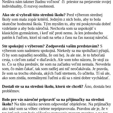
Nedáva nám takmer žiadnu voľnosť či priestor na prejavenie svojej
individuality, či rozvoj osobnosti.
Ako ste si vybrali túto strednú školu?
Pred výberom strednej
školy som mala zopár kritérií. Jedným z nich bolo, aby to bola
skutočne hodnotná škola. Tým myslím to, aby mi poskytovala dobré
vzdelanie a aby bola náročná. Nechcela som sa uspokojiť s
klasickým gymnáziom, i keď nič proti nemu. Ja len jednoducho
patrím k ľuďom, ktorí sú radi na seba z času na čas naozaj nároční.
Ste spokojný s výberom? Zodpovedá vašim predstavám?
S
výberom som nadmieru spokojná. Niekedy sa ma spolužiaci pýtajú,
či by som najradšej neodišla, že oni hej. Ja ale nie. Je to hrboľatá
cesta, s cieľom zatiaľ v diaľavách. Ale som toho názoru, že stojí za
to. Čo sa týka predstáv, tie som na začiatku veľmi nemala. Nevedela
som, čo mám čakať, tak som radšej ani nič neočakávala. Je pravda,
že som sa trochu obávala, akých ľudí stretnem, čo učitelia. Tí sú ale,
ako som zistila, normálnymi ľuďmi a dá sa s nimi dobre vychádzať.
Dostali ste sa na strednú školu, ktorú ste chceli?
Áno, dostala bez
problémov.
Bolo pre vás náročné pripraviť sa na přijímačky na strednú
školu?
Na túto otázku neviem odpovedať objektívne. Na prijímačky
ako také som sa vôbec cielene nepripravovala. Pravdou ale je, že v