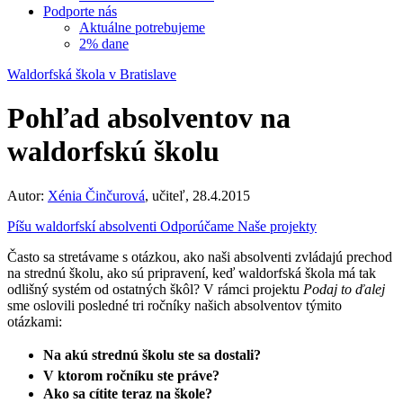
Podporte nás
Aktuálne potrebujeme
2% dane
Waldorfská škola v Bratislave
Pohľad absolventov na
waldorfskú školu
Autor:
Xénia Činčurová
, učiteľ, 28.4.2015
Píšu waldorfskí absolventi
Odporúčame
Naše projekty
Často sa stretávame s otázkou, ako naši absolventi zvládajú prechod
na strednú školu, ako sú pripravení, keď waldorfská škola má tak
odlišný systém od ostatných škôl? V rámci projektu
Podaj to ďalej
sme oslovili posledné tri ročníky našich absolventov týmito
otázkami:
Na akú strednú školu ste sa dostali?
V ktorom ročníku ste práve?
Ako sa cítite teraz na škole?