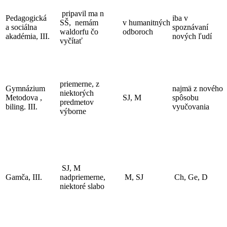
pripavil ma n
Pedagogická
iba v
SŠ, nemám
v humanitných
a sociálna
spoznávaní
waldorfu čo
odboroch
akadémia, III.
nových ľudí
vyčítať
priemerne, z
Gymnázium
najmä z nového
niektorých
Metodova ,
SJ, M
spôsobu
predmetov
biling. III.
vyučovania
výborne
SJ, M
Gamča, III.
nadpriemerne,
M, SJ
Ch, Ge, D
niektoré slabo