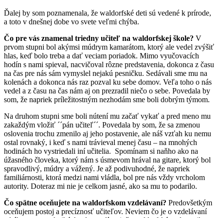
Ďalej by som poznamenala, že waldorfské deti sú vedené k prírode,
a toto v dnešnej dobe vo svete veľmi chýba.
Čo pre vás znamenal triedny učiteľ na waldorfskej škole?
V
prvom stupni bol akýmsi múdrym kamarátom, ktorý ale vedel zvýšiť
hlas, keď bolo treba a dať veciam poriadok. Mimo vyučovacích
hodín s nami spieval, nacvičoval rôzne predstavenia, dokonca z času
na čas pre nás sám vymyslel nejakú pesničku. Sedávali sme mu na
kolenách a dokonca nás raz pozval ku sebe domov. Veľa toho o nás
vedel a z času na čas nám aj on prezradil niečo o sebe. Povedala by
som, že napriek príležitostným nezhodám sme boli dobrým týmom.
Na druhom stupni sme boli nútení mu začať vykať a pred meno mu
zakaždým vložiť ´´pán učiteľ´´. Povedala by som, že sa zmenou
oslovenia trochu zmenilo aj jeho postavenie, ale náš vzťah ku nemu
ostal rovnaký, i keď s nami trávieval menej času – na mnohých
hodinách ho vystriedali iní učitelia. Spomínam si naňho ako na
úžasného človeka, ktorý nám s úsmevom hrával na gitare, ktorý bol
spravodlivý, múdry a vážený. Je až podivuhodné, že napriek
familiárnosti, ktorá medzi nami vládla, bol pre nás vždy vrcholom
autority. Doteraz mi nie je celkom jasné, ako sa mu to podarilo.
Čo spätne oceňujete na waldorfskom vzdelávaní?
Predovšetkým
oceňujem postoj a precíznosť učiteľov. Neviem čo je o vzdelávaní