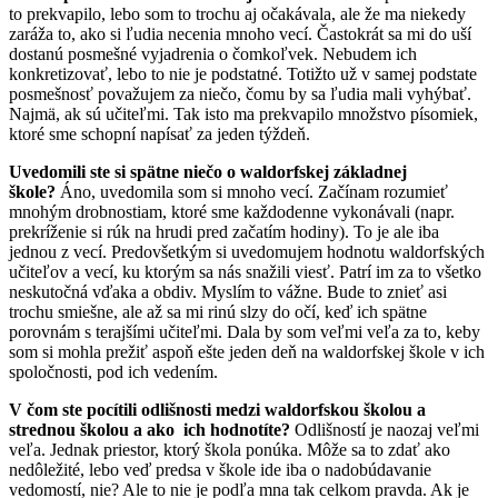
to prekvapilo, lebo som to trochu aj očakávala, ale že ma niekedy
zaráža to, ako si ľudia necenia mnoho vecí. Častokrát sa mi do uší
dostanú posmešné vyjadrenia o čomkoľvek. Nebudem ich
konkretizovať, lebo to nie je podstatné. Totižto už v samej podstate
posmešnosť považujem za niečo, čomu by sa ľudia mali vyhýbať.
Najmä, ak sú učiteľmi. Tak isto ma prekvapilo množstvo písomiek,
ktoré sme schopní napísať za jeden týždeň.
Uvedomili ste si spätne niečo o waldorfskej základnej
škole?
Áno, uvedomila som si mnoho vecí. Začínam rozumieť
mnohým drobnostiam, ktoré sme každodenne vykonávali (napr.
prekríženie si rúk na hrudi pred začatím hodiny). To je ale iba
jednou z vecí. Predovšetkým si uvedomujem hodnotu waldorfských
učiteľov a vecí, ku ktorým sa nás snažili viesť. Patrí im za to všetko
neskutočná vďaka a obdiv. Myslím to vážne. Bude to znieť asi
trochu smiešne, ale až sa mi rinú slzy do očí, keď ich spätne
porovnám s terajšími učiteľmi. Dala by som veľmi veľa za to, keby
som si mohla prežiť aspoň ešte jeden deň na waldorfskej škole v ich
spoločnosti, pod ich vedením.
V čom ste pocítili odlišnosti medzi waldorfskou školou a
strednou školou a ako ich hodnotíte?
Odlišností je naozaj veľmi
veľa. Jednak priestor, ktorý škola ponúka. Môže sa to zdať ako
nedôležité, lebo veď predsa v škole ide iba o nadobúdavanie
vedomostí, nie? Ale to nie je podľa mna tak celkom pravda. Ak je