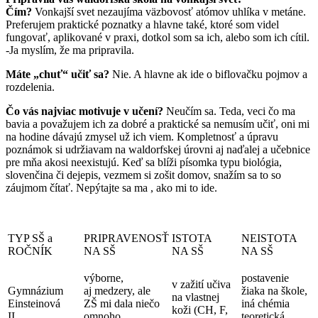
Čím?
Vonkajší svet nezaujíma väzbovosť atómov uhlíka v metáne.
Preferujem praktické poznatky a hlavne také, ktoré som videl
fungovať, aplikované v praxi, dotkol som sa ich, alebo som ich cítil.
-Ja myslím, že ma pripravila.
Máte „chuť“ učiť sa?
Nie. A hlavne ak ide o biflovačku pojmov a
rozdelenia.
Čo vás najviac motivuje v učení?
Neučím sa. Teda, veci čo ma
bavia a považujem ich za dobré a praktické sa nemusím učiť, oni mi
na hodine dávajú zmysel už ich viem. Kompletnosť a úpravu
poznámok si udržiavam na waldorfskej úrovni aj naďalej a učebnice
pre mňa akosi neexistujú. Keď sa blíži písomka typu biológia,
slovenčina či dejepis, vezmem si zošit domov, snažím sa to so
záujmom čítať. Nepýtajte sa ma , ako mi to ide.
TYP SŠ a
PRIPRAVENOSŤ
ISTOTA
NEISTOTA
ROČNÍK
NA SŠ
NA SŠ
NA SŠ
výborne,
postavenie
v zažití učiva
Gymnázium
aj medzery, ale
žiaka na škole,
na vlastnej
Einsteinová
ZŠ mi dala niečo
iná chémia
koži (CH, F,
II.
omnoho
teoretická