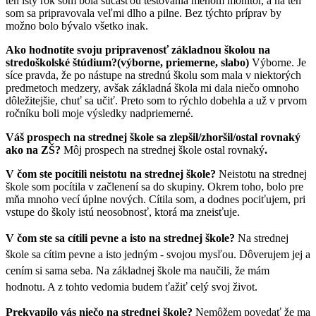
ten istý rok som bola súčasťou testovania menom monitor, a na ten
som sa pripravovala veľmi dlho a pilne. Bez týchto príprav by
možno bolo bývalo všetko inak.
Ako hodnotíte svoju pripravenosť základnou školou na
stredoškolské štúdium?(výborne, priemerne, slabo)
Výborne. Je
síce pravda, že po nástupe na strednú školu som mala v niektorých
predmetoch medzery, avšak základná škola mi dala niečo omnoho
dôležitejšie, chuť sa učiť. Preto som to rýchlo dobehla a už v prvom
ročníku boli moje výsledky nadpriemerné.
Váš prospech na strednej škole sa zlepšil/zhoršil/ostal rovnaký
ako na ZŠ?
Môj prospech na strednej škole ostal rovnaký
.
V čom ste pocítili neistotu na strednej škole?
Neistotu na strednej
škole som pocítila v začlenení sa do skupiny. Okrem toho, bolo pre
mňa mnoho vecí úplne nových. Cítila som, a dodnes pociťujem, pri
vstupe do školy istú neosobnosť, ktorá ma zneisťuje.
V čom ste sa cítili pevne a isto na strednej škole?
Na strednej
škole sa cítim pevne a isto jedným - svojou mysľou. Dôverujem jej a
cením si sama seba. Na základnej škole ma naučili, že mám
hodnotu. A z tohto vedomia budem ťažiť celý svoj život.
Prekvapilo vás niečo na strednej škole?
Nemôžem povedať že ma