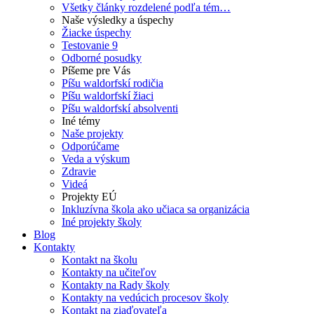
Všetky články rozdelené podľa tém…
Naše výsledky a úspechy
Žiacke úspechy
Testovanie 9
Odborné posudky
Píšeme pre Vás
Píšu waldorfskí rodičia
Píšu waldorfskí žiaci
Píšu waldorfskí absolventi
Iné témy
Naše projekty
Odporúčame
Veda a výskum
Zdravie
Videá
Projekty EÚ
Inkluzívna škola ako učiaca sa organizácia
Iné projekty školy
Blog
Kontakty
Kontakt na školu
Kontakty na učiteľov
Kontakty na Rady školy
Kontakty na vedúcich procesov školy
Kontakt na ziaďovateľa