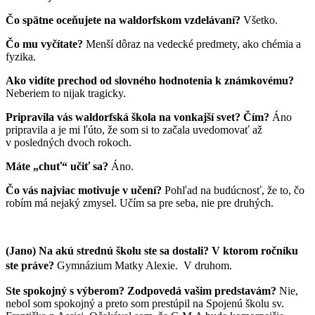
Čo spätne oceňujete na waldorfskom vzdelávaní?
Všetko.
Čo mu vyčítate?
Menší dôraz na vedecké predmety, ako chémia a
fyzika.
Ako vidíte prechod od slovného hodnotenia k známkovému?
Neberiem to nijak tragicky.
Pripravila vás waldorfská škola na vonkajší svet? Čím?
Áno
pripravila a je mi ľúto, že som si to začala uvedomovať až
v posledných dvoch rokoch.
Máte „chuť“ učiť sa?
Áno.
Čo vás najviac motivuje v učení?
Pohľad na budúcnosť, že to, čo
robím má nejaký zmysel. Učím sa pre seba, nie pre druhých.
(Jano) Na akú strednú školu ste sa dostali? V ktorom ročníku
ste práve?
Gym
názium Matky Alexie. V druhom.
Ste spokojný s výberom? Zodpovedá vašim predstavám?
Nie,
nebol som spokojný a preto som prestúpil na Spojenú školu sv.