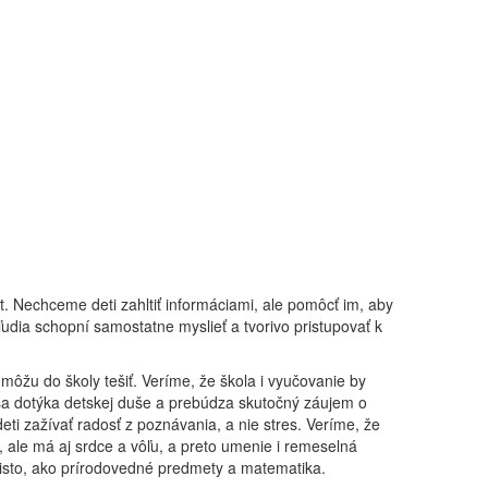
t. Nechceme deti zahltiť informáciami, ale pomôcť im, aby
 ľudia schopní samostatne myslieť a tvorivo pristupovať k
 môžu do školy tešiť. Veríme, že škola i vyučovanie by
 sa dotýka detskej duše a prebúdza skutočný záujem o
eti zažívať radosť z poznávania, a nie stres. Veríme, že
", ale má aj srdce a vôľu, a preto umenie i remeselná
k isto, ako prírodovedné predmety a matematika.