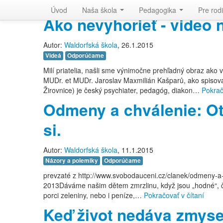
Waldorfská škola v Bratislave
Úvod
Naša škola
Pedagogika
Pre rod
Ako nevyhorieť - video n
Autor:
Waldorfská škola
, 26.1.2015
Videá
Odporúčame
Milí priatelia, našli sme výnimočne prehľadný obraz ako vy
MUDr. et MUDr. Jaroslav Maxmilián Kašparů, ako spiso
Žirovnice) je český psychiater, pedagóg, diakon…
Pokrač
Odmeny a chválenie: Otr
si.
Autor:
Waldorfská škola
, 11.1.2015
Názory a polemiky
Odporúčame
prevzaté z http://www.svobodauceni.cz/clanek/odmeny-a-c
2013Dáváme našim dětem zmrzlinu, když jsou „hodné“, čo
porci zeleniny, nebo i peníze,…
Pokračovať v čítaní
Keď život nedáva zmyse