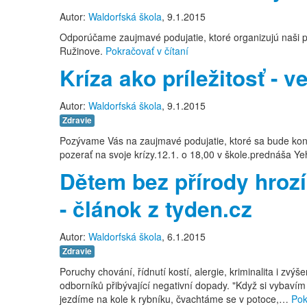
Autor:
Waldorfská škola
, 9.1.2015
Odporúčame zaujmavé podujatie, ktoré organizujú naši pri
Ružinove.
Pokračovať v čítaní
Kríza ako príležitosť - 
Autor:
Waldorfská škola
, 9.1.2015
Zdravie
Pozývame Vás na zaujmavé podujatie, ktoré sa bude konať
pozerať na svoje krízy.12.1. o 18,00 v škole.prednáša Ye
Dětem bez přírody hroz
- článok z tyden.cz
Autor:
Waldorfská škola
, 6.1.2015
Zdravie
Poruchy chování, řídnutí kostí, alergie, kriminalita i zv
odborníků přibývající negativní dopady. "Když si vybavím 
jezdíme na kole k rybníku, čvachtáme se v potoce,…
Pok