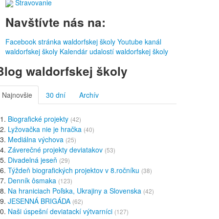
Stravovanie
Navštívte nás na:
Facebook stránka waldorfskej školy
Youtube kanál
waldorfskej školy
Kalendár udalostí waldorfskej školy
Blog waldorfskej školy
Najnovšie
30 dní
Archív
Biografické projekty
(42)
Lyžovačka nie je hračka
(40)
Mediálna výchova
(25)
Záverečné projekty deviatakov
(53)
Divadelná jeseň
(29)
Týždeň biografických projektov v 8.ročníku
(38)
Denník ôsmaka
(123)
Na hraniciach Poľska, Ukrajiny a Slovenska
(42)
JESENNÁ BRIGÁDA
(62)
Naši úspešní deviatackí výtvarníci
(127)