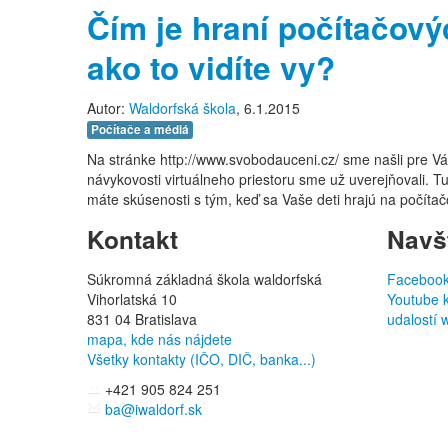
Čím je hraní počítačový
ako to vidíte vy?
Autor:
Waldorfská škola
, 6.1.2015
Počítače a médiá
Na stránke http://www.svobodauceni.cz/ sme našli pre Vá
návykovosti virtuálneho priestoru sme už uverejňovali. Tu
máte skúsenosti s tým, keď sa Vaše deti hrajú na počí
Kontakt
Navšt
Súkromná základná škola waldorfská
Facebook 
Vihorlatská 10
Youtube k
831 04 Bratislava
udalostí 
mapa, kde nás nájdete
Všetky kontakty (IČO, DIČ, banka...)
+421 905 824 251
ba@iwaldorf.sk