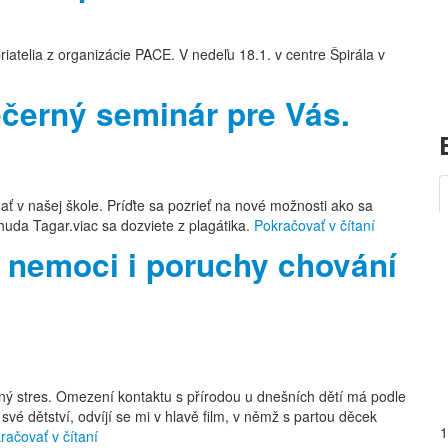
atelia z organizácie PACE. V nedeľu 18.1. v centre Špirála v
večerný seminár pre Vás.
 v našej škole. Príďte sa pozrieť na nové možnosti ako sa
huda Tagar.viac sa dozviete z plagátika.
Pokračovať v čítaní
í nemoci i poruchy chování
ýšený stres. Omezení kontaktu s přírodou u dnešních dětí má podle
své dětství, odvíjí se mi v hlavě film, v němž s partou děcek
račovať v čítaní