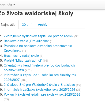
orte nás
Zo života waldorfskej školy
Najnovšie
30 dní
Archív
Zverejnenie výsledkov zápisu do prvého ročník
(33)
Bábkové divadlo „Drevulienka“
(3)
Pozvánka na bábkové divadelné predstavenie
Drevulienka
(1)
Erasmus+ v našej škole
(7)
Projekt "Mladí záhradníci"
(19)
Orientačný víkend (nielen) pre rodičov budúcich
prvákov 2026
(271)
Informácie k zápisu do 1. ročníka pre školský rok
2026/2027
(383)
2 % alebo 3 % pre Waldorfskú školu v Bratislave
(60)
Informácie k začiatku školského roka 2025/2026
(38)
Pokyny k školskej jedálni pre školský rok 2025/2026
(35)