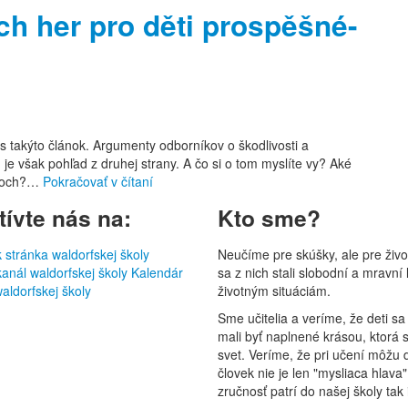
ch her pro děti prospěšné-
s takýto článok. Argumenty odborníkov o škodlivosti a
 je však pohľad z druhej strany. A čo si o tom myslíte vy? Aké
tačoch?…
Pokračovať v čítaní
ívte nás na:
Kto sme?
stránka waldorfskej školy
Neučíme pre skúšky, ale pre živo
anál waldorfskej školy
Kalendár
sa z nich stali slobodní a mravní
waldorfskej školy
životným situáciám.
Sme učitelia a veríme, že deti sa
mali byť naplnené krásou, ktorá
svet. Veríme, že pri učení môžu d
človek nie je len "mysliaca hlava
zručnosť patrí do našej školy ta