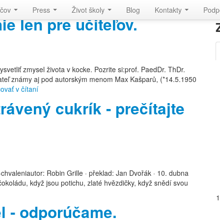
ičov
Press
Život školy
Blog
Kontakty
Podp
ie len pre učiteľov.
svetliť zmysel života v kocke. Pozrite si:prof. PaedDr. ThDr.
vateľ známy aj pod autorským menom Max Kašparů, (*14.5.1950
ovať v čítaní
ávený cukrík - prečítajte
hvaleniautor: Robin Grille · překlad: Jan Dvořák · 10. dubna
koládu, když jsou potichu, zlaté hvězdičky, když snědí svou
l - odporúčame.