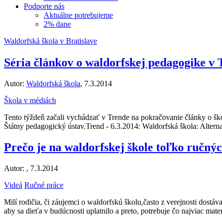
Podporte nás
Aktuálne potrebujeme
2% dane
Waldorfská škola v Bratislave
Séria článkov o waldorfskej pedagogike v 
Autor:
Waldorfská škola
, 7.3.2014
Škola v médiách
Tento týždeň začali vychádzať v Trende na pokračovanie články o ško
Štátny pedagogický ústav.Trend - 6.3.2014: Waldorfská škola: Alte
Prečo je na waldorfskej škole toľko ručný
Autor:
, 7.3.2014
Videá
Ručné práce
Milí rodičia, či záujemci o waldorfskú školu,často z verejnosti dostáv
aby sa dieťa v budúcnosti uplatnilo a preto, potrebuje čo najviac ma