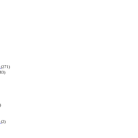
6
(271)
83)
)
6
(2)