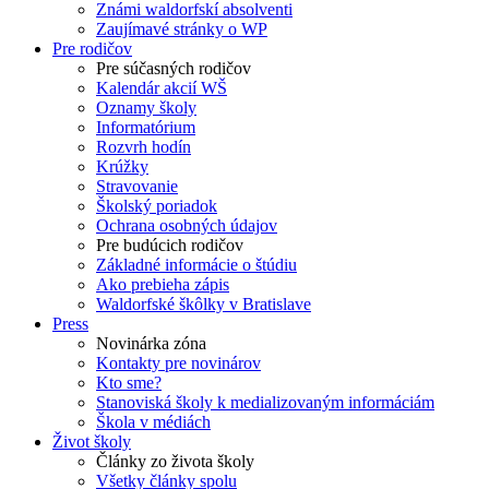
Známi waldorfskí absolventi
Zaujímavé stránky o WP
Pre rodičov
Pre súčasných rodičov
Kalendár akcií WŠ
Oznamy školy
Informatórium
Rozvrh hodín
Krúžky
Stravovanie
Školský poriadok
Ochrana osobných údajov
Pre budúcich rodičov
Základné informácie o štúdiu
Ako prebieha zápis
Waldorfské škôlky v Bratislave
Press
Novinárka zóna
Kontakty pre novinárov
Kto sme?
Stanoviská školy k medializovaným informáciám
Škola v médiách
Život školy
Články zo života školy
Všetky články spolu