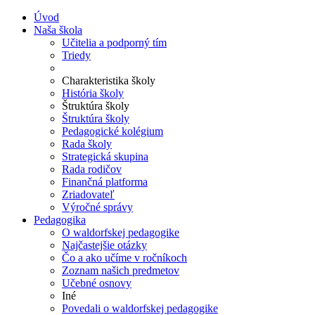
Úvod
Naša škola
Učitelia a podporný tím
Triedy
Charakteristika školy
História školy
Štruktúra školy
Štruktúra školy
Pedagogické kolégium
Rada školy
Strategická skupina
Rada rodičov
Finančná platforma
Zriadovateľ
Výročné správy
Pedagogika
O waldorfskej pedagogike
Najčastejšie otázky
Čo a ako učíme v ročníkoch
Zoznam našich predmetov
Učebné osnovy
Iné
Povedali o waldorfskej pedagogike