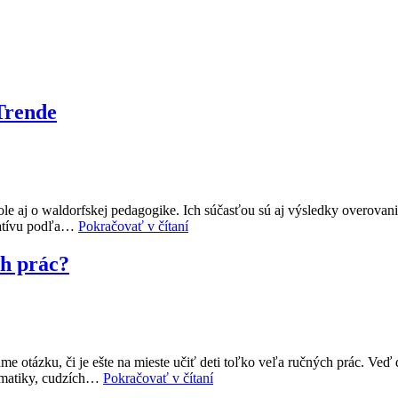
Trende
le aj o waldorfskej pedagogike. Ich súčasťou sú aj výsledky overovan
rnatívu podľa…
Pokračovať v čítaní
ch prác?
ame otázku, či je ešte na mieste učiť deti toľko veľa ručných prác. Veď 
tematiky, cudzích…
Pokračovať v čítaní