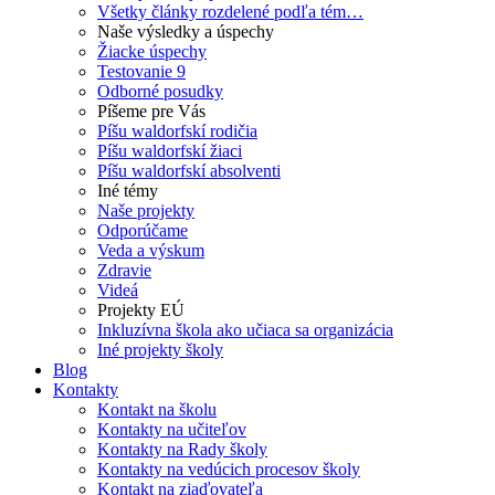
Všetky články rozdelené podľa tém…
Naše výsledky a úspechy
Žiacke úspechy
Testovanie 9
Odborné posudky
Píšeme pre Vás
Píšu waldorfskí rodičia
Píšu waldorfskí žiaci
Píšu waldorfskí absolventi
Iné témy
Naše projekty
Odporúčame
Veda a výskum
Zdravie
Videá
Projekty EÚ
Inkluzívna škola ako učiaca sa organizácia
Iné projekty školy
Blog
Kontakty
Kontakt na školu
Kontakty na učiteľov
Kontakty na Rady školy
Kontakty na vedúcich procesov školy
Kontakt na ziaďovateľa