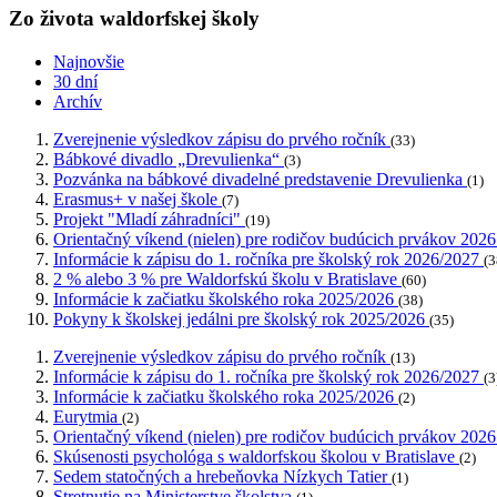
Zo života waldorfskej školy
Najnovšie
30 dní
Archív
Zverejnenie výsledkov zápisu do prvého ročník
(33)
Bábkové divadlo „Drevulienka“
(3)
Pozvánka na bábkové divadelné predstavenie Drevulienka
(1)
Erasmus+ v našej škole
(7)
Projekt "Mladí záhradníci"
(19)
Orientačný víkend (nielen) pre rodičov budúcich prvákov 202
Informácie k zápisu do 1. ročníka pre školský rok 2026/2027
(3
2 % alebo 3 % pre Waldorfskú školu v Bratislave
(60)
Informácie k začiatku školského roka 2025/2026
(38)
Pokyny k školskej jedálni pre školský rok 2025/2026
(35)
Zverejnenie výsledkov zápisu do prvého ročník
(13)
Informácie k zápisu do 1. ročníka pre školský rok 2026/2027
(3
Informácie k začiatku školského roka 2025/2026
(2)
Eurytmia
(2)
Orientačný víkend (nielen) pre rodičov budúcich prvákov 202
Skúsenosti psychológa s waldorfskou školou v Bratislave
(2)
Sedem statočných a hrebeňovka Nízkych Tatier
(1)
Stretnutie na Ministerstve školstva