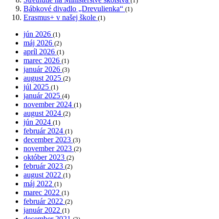
(1)
Bábkové divadlo „Drevulienka“
(1)
Erasmus+ v našej škole
(1)
jún 2026
(1)
máj 2026
(2)
apríl 2026
(1)
marec 2026
(1)
január 2026
(3)
august 2025
(2)
júl 2025
(1)
január 2025
(4)
november 2024
(1)
august 2024
(2)
jún 2024
(1)
február 2024
(1)
december 2023
(3)
november 2023
(2)
október 2023
(2)
február 2023
(2)
august 2022
(1)
máj 2022
(1)
marec 2022
(1)
február 2022
(2)
január 2022
(1)
december 2021