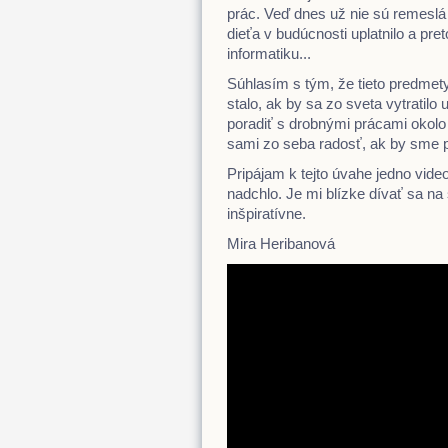
prác. Veď dnes už nie sú remeslá 
dieťa v budúcnosti uplatnilo a pre
informatiku...
Súhlasím s tým, že tieto predme
stalo, ak by sa zo sveta vytratil
poradiť s drobnými prácami okolo
sami zo seba radosť, ak by sme p
Pripájam k tejto úvahe jedno vid
nadchlo. Je mi blízke dívať sa 
inšpiratívne.
Mira Heribanová