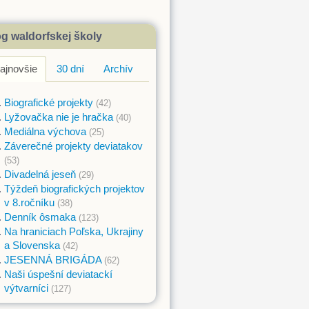
g waldorfskej školy
ajnovšie
30 dní
Archív
Biografické projekty
(42)
Lyžovačka nie je hračka
(40)
Mediálna výchova
(25)
Záverečné projekty deviatakov
(53)
Divadelná jeseň
(29)
Týždeň biografických projektov
v 8.ročníku
(38)
Denník ôsmaka
(123)
Na hraniciach Poľska, Ukrajiny
a Slovenska
(42)
JESENNÁ BRIGÁDA
(62)
Naši úspešní deviatackí
výtvarníci
(127)