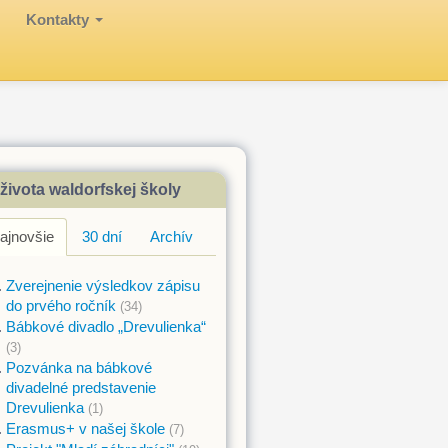
Kontakty
Waldorfská škola v Br
života waldorfskej školy
ajnovšie
30 dní
Archív
Zverejnenie výsledkov zápisu
do prvého ročník
(34)
Bábkové divadlo „Drevulienka“
(3)
Pozvánka na bábkové
divadelné predstavenie
Drevulienka
(1)
Erasmus+ v našej škole
(7)