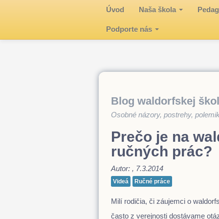
Úvod
Naša škola
Pedag
Podporte nás
Blog waldorfskej ško
Osobné názory, postrehy, polemiky
Prečo je na wal
ručných prác?
Autor:
, 7.3.2014
Videá
Ručné práce
Milí rodičia, či záujemci o waldorf
často z verejnosti dostávame otázk