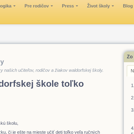
ogika
Pre rodičov
Press
Život školy
Blog
Zo 
ly
 našich učiteľov, rodičov a žiakov waldorfskej školy.
N
dorfskej škole toľko
skú školu,
u, či je ešte na mieste učiť deti toľko veľa ručných