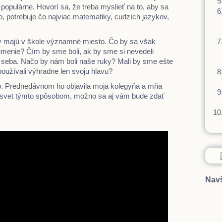
populárne. Hovorí sa, že treba myslieť na to, aby sa
to, potrebuje čo najviac matematiky, cudzích jazykov,
ty majú v škole významné miesto. Čo by sa však
o umenie? Čím by sme boli, ak by sme si nevedeli
 seba. Načo by nám boli naše ruky? Mali by sme ešte
oužívali výhradne len svoju hlavu?
eo. Prednedávnom ho objavila moja kolegyňa a mňa
na svet týmto spôsobom, možno sa aj vám bude zdať
Navš