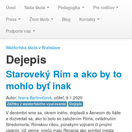
Úvod
Naša škola
Pedagogika
Pre rodičov
Press
Život školy
Blog
Kontakty
Podporte nás
Waldorfská škola v Bratislave
Dejepis
Staroveký Rím a ako by to
mohlo byť inak
Autor:
Ivana Bartovičová
, učiteľ, 9.1.2020
Zážitky z waldorfského vyučovania
Dejepis
V decembri sme sa, okrem iného, doplavili s Aeneom do Itálie
a dozvedali sa, ako to bolo so založením Ríma, ovládnutím
Stredomoria, Rímskou ríšou, púnskymi vojnami či prvými
cisármi. Už vieme, prečo majú Rimania ako symbol mesta