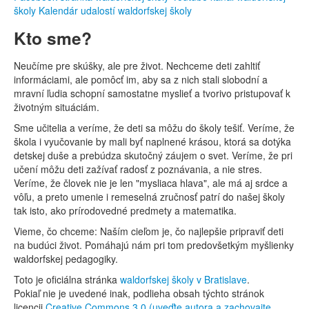
školy
Kalendár udalostí waldorfskej školy
Kto sme?
Neučíme pre skúšky, ale pre život. Nechceme deti zahltiť
informáciami, ale pomôcť im, aby sa z nich stali slobodní a
mravní ľudia schopní samostatne myslieť a tvorivo pristupovať k
životným situáciám.
Sme učitelia a veríme, že deti sa môžu do školy tešiť. Veríme, že
škola i vyučovanie by mali byť naplnené krásou, ktorá sa dotýka
detskej duše a prebúdza skutočný záujem o svet. Veríme, že pri
učení môžu deti zažívať radosť z poznávania, a nie stres.
Veríme, že človek nie je len "mysliaca hlava", ale má aj srdce a
vôľu, a preto umenie i remeselná zručnosť patrí do našej školy
tak isto, ako prírodovedné predmety a matematika.
Vieme, čo chceme: Naším cieľom je, čo najlepšie pripraviť deti
na budúci život. Pomáhajú nám pri tom predovšetkým myšlienky
waldorfskej pedagogiky.
Toto je oficiálna stránka
waldorfskej školy v Bratislave
.
Pokiaľ nie je uvedené inak, podlieha obsah týchto stránok
licencii
Creative Commons 3.0 (uveďte autora a zachovajte