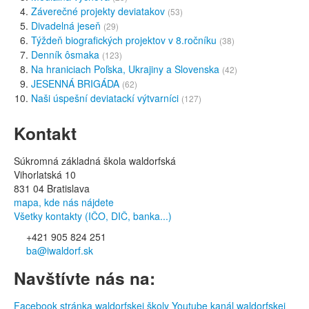
Záverečné projekty deviatakov
(53)
Divadelná jeseň
(29)
Týždeň biografických projektov v 8.ročníku
(38)
Denník ôsmaka
(123)
Na hraniciach Poľska, Ukrajiny a Slovenska
(42)
JESENNÁ BRIGÁDA
(62)
Naši úspešní deviatackí výtvarníci
(127)
Kontakt
Súkromná základná škola waldorfská
Vihorlatská 10
831 04 Bratislava
mapa, kde nás nájdete
Všetky kontakty (IČO, DIČ, banka...)
+421 905 824 251
ba@iwaldorf.sk
Navštívte nás na:
Facebook stránka waldorfskej školy
Youtube kanál waldorfskej