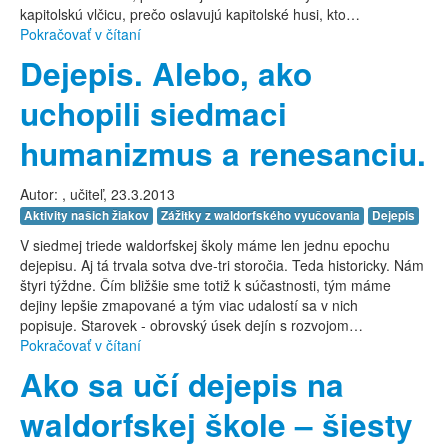
kapitolskú vlčicu, prečo oslavujú kapitolské husi, kto…
Pokračovať v čítaní
Dejepis. Alebo, ako
uchopili siedmaci
humanizmus a renesanciu.
Autor:
, učiteľ, 23.3.2013
Aktivity našich žiakov
Zážitky z waldorfského vyučovania
Dejepis
V siedmej triede waldorfskej školy máme len jednu epochu
dejepisu. Aj tá trvala sotva dve-tri storočia. Teda historicky. Nám
štyri týždne. Čím bližšie sme totiž k súčastnosti, tým máme
dejiny lepšie zmapované a tým viac udalostí sa v nich
popisuje. Starovek - obrovský úsek dejín s rozvojom…
Pokračovať v čítaní
Ako sa učí dejepis na
waldorfskej škole – šiesty