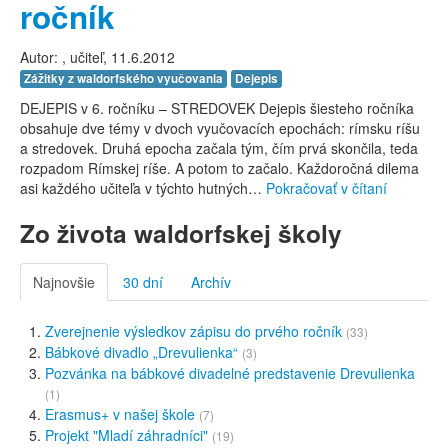
ročník
Autor:
, učiteľ, 11.6.2012
Zážitky z waldorfského vyučovania
Dejepis
DEJEPIS v 6. ročníku – STREDOVEK Dejepis šiesteho ročníka
obsahuje dve témy v dvoch vyučovacích epochách: rímsku ríšu
a stredovek. Druhá epocha začala tým, čím prvá skončila, teda
rozpadom Rímskej ríše. A potom to začalo. Každoročná dilema
asi každého učiteľa v týchto hutných…
Pokračovať v čítaní
Zo života waldorfskej školy
Najnovšie
30 dní
Archív
Zverejnenie výsledkov zápisu do prvého ročník
(33)
Bábkové divadlo „Drevulienka“
(3)
Pozvánka na bábkové divadelné predstavenie Drevulienka
(1)
Erasmus+ v našej škole
(7)
Projekt "Mladí záhradníci"
(19)