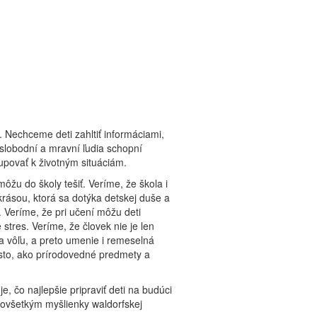
. Nechceme deti zahltiť informáciami,
 slobodní a mravní ľudia schopní
tupovať k životným situáciám.
môžu do školy tešiť. Veríme, že škola i
krásou, ktorá sa dotýka detskej duše a
 Veríme, že pri učení môžu deti
 stres. Veríme, že človek nie je len
 a vôľu, a preto umenie i remeselná
 isto, ako prírodovedné predmety a
, čo najlepšie pripraviť deti na budúci
dovšetkým myšlienky waldorfskej