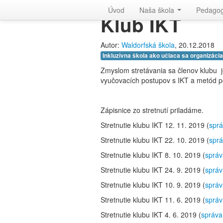
Waldorfská škola v Bratislave
Úvod
Naša škola
Pedago
Klub IKT
Autor:
Waldorfská škola
, 20.12.2018
Inkluzívna škola ako učiaca sa organizácia
Zmyslom stretávania sa členov klubu 
vyučovacích postupov s IKT a metód po
Zápisnice zo stretnutí priladáme.
Stretnutie klubu IKT 12. 11. 2019 (
sprá
Stretnutie klubu IKT 22. 10. 2019 (
sprá
Stretnutie klubu IKT 8. 10. 2019 (
správ
Stretnutie klubu IKT 24. 9. 2019 (
správ
Stretnutie klubu IKT 10. 9. 2019 (
správ
Stretnutie klubu IKT 11. 6. 2019 (
správ
Stretnutie klubu IKT 4. 6. 2019 (
správa