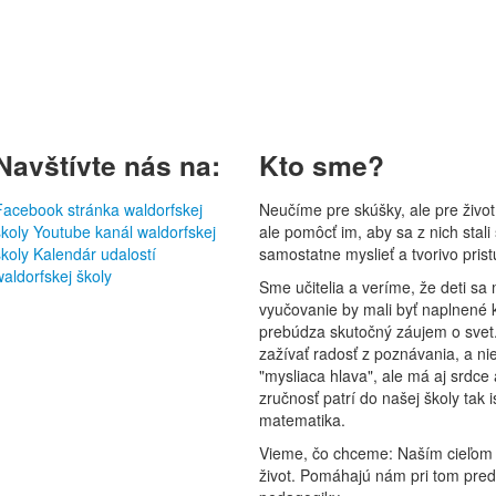
Navštívte nás na:
Kto sme?
Facebook stránka waldorfskej
Neučíme pre skúšky, ale pre život
školy
Youtube kanál waldorfskej
ale pomôcť im, aby sa z nich stali
školy
Kalendár udalostí
samostatne myslieť a tvorivo pris
waldorfskej školy
Sme učitelia a veríme, že deti sa 
vyučovanie by mali byť naplnené 
prebúdza skutočný záujem o svet.
zažívať radosť z poznávania, a nie
"mysliaca hlava", ale má aj srdce
zručnosť patrí do našej školy tak
matematika.
Vieme, čo chceme: Naším cieľom je
život. Pomáhajú nám pri tom pre