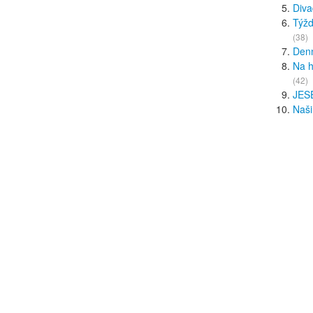
Diva
Týžd
(38)
Den
Na h
(42)
JES
Naši