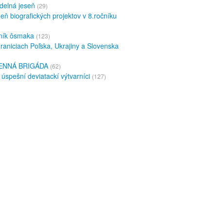
delná jeseň
(29)
eň biografických projektov v 8.ročníku
ník ôsmaka
(123)
raniciach Poľska, Ukrajiny a Slovenska
ENNÁ BRIGÁDA
(62)
 úspešní deviatackí výtvarníci
(127)