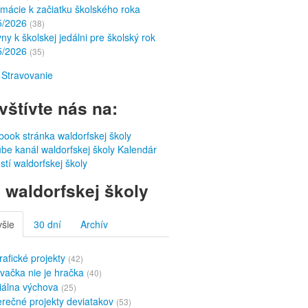
rmácie k začiatku školského roka
5/2026
(38)
ny k školskej jedálni pre školský rok
5/2026
(35)
Stravovanie
vštívte nás na:
ook stránka waldorfskej školy
be kanál waldorfskej školy
Kalendár
stí waldorfskej školy
 waldorfskej školy
všie
30 dní
Archív
rafické projekty
(42)
vačka nie je hračka
(40)
iálna výchova
(25)
rečné projekty deviatakov
(53)