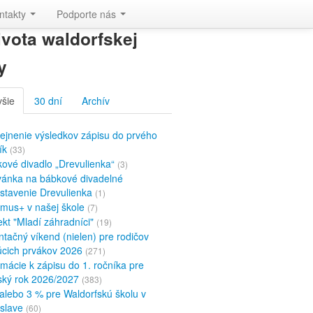
ntakty
Podporte nás
ivota waldorfskej
y
všie
30 dní
Archív
ejnenie výsledkov zápisu do prvého
ík
(33)
ové divadlo „Drevulienka“
(3)
ánka na bábkové divadelné
stavenie Drevulienka
(1)
mus+ v našej škole
(7)
ekt "Mladí záhradníci"
(19)
ntačný víkend (nielen) pre rodičov
cich prvákov 2026
(271)
rmácie k zápisu do 1. ročníka pre
ský rok 2026/2027
(383)
alebo 3 % pre Waldorfskú školu v
islave
(60)