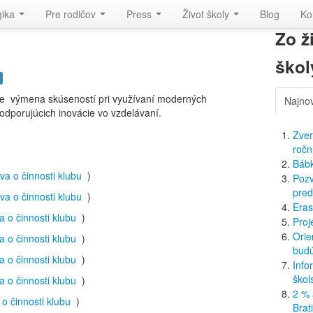
gika
Pre rodičov
Press
Život školy
Blog
Ko
Zo ž
škol
je výmena skúseností pri využívaní moderných
Najno
dporujúcich inovácie vo vzdelávaní.
Zver
ročn
Bábk
va o činnosti klubu
)
Pozv
pred
va o činnosti klubu
)
Eras
a o činnosti klubu
)
Proj
Orie
a o činnosti klubu
)
budú
a o činnosti klubu
)
Info
škol
a o činnosti klubu
)
2 % 
 o činnosti klubu
)
Brat