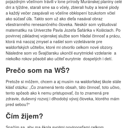
pojazdným včelínom trávili v lone prírody Muránskej planiny celé
dni a týždne, starali sme sa o včely, zbierali huby a lesné plody
a každý večer zaspávali vo včelíne obklopení bzukotom včiel
ako súčasť úľa. Takto som už ako dieťa nasával obraz
všestranného renesančného človeka. Neskôr som vyštudoval
matematiku na Univerzite Pavla Jozefa Šafárika v Košiciach. Po
povinnej základnej vojenskej službe som hľadal činnosť a prácu,
ktorá má naozaj zmysel a našiel som vzdelávanie pre
waldorfských učiteľov, ktoré mi otvorilo celkom nové obzory.
Následne som vo Švajčiarsku ukončil eurytmické vzdelanie
a
niekoľko rokov pôsobil ako učiteľ eurytmie dospelých i detí.
Prečo som na WŠ?
Pretože si môžem, chcem a aj musím na waldorfskej škole stále
klásť otázku: „Čo znamená tento obsah, táto činnosť, toto učivo,
tento spôsob ako k nemu pristupovať, čo to znamená pre
zdravie, duševný rozvoj i dlhodobý vývoj človeka, ktorého mám
pred sebou?“
Čím žijem?
Snažím sa, aby ma škola svojimi povinnosťami celkom