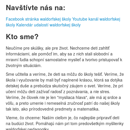
Navštívte nás na:
Facebook stránka waldorfskej školy
Youtube kanál waldorfskej
školy
Kalendár udalostí waldorfskej školy
Kto sme?
Neučíme pre skúšky, ale pre život. Nechceme deti zahltiť
informáciami, ale pomôcť im, aby sa z nich stali slobodní a
mravní ľudia schopní samostatne myslieť a tvorivo pristupovať k
životným situáciám.
Sme učitelia a veríme, že deti sa môžu do školy tešiť. Veríme, že
škola i vyučovanie by mali byť naplnené krásou, ktorá sa dotýka
detskej duše a prebúdza skutočný záujem o svet. Veríme, že pri
učení môžu deti zažívať radosť z poznávania, a nie stres.
Veríme, že človek nie je len "mysliaca hlava", ale má aj srdce a
vôľu, a preto umenie i remeselná zručnosť patrí do našej školy
tak isto, ako prírodovedné predmety a matematika.
Vieme, čo chceme: Naším cieľom je, čo najlepšie pripraviť deti
na budúci život. Pomáhajú nám pri tom predovšetkým myšlienky
waldorfskej pedagogiky.