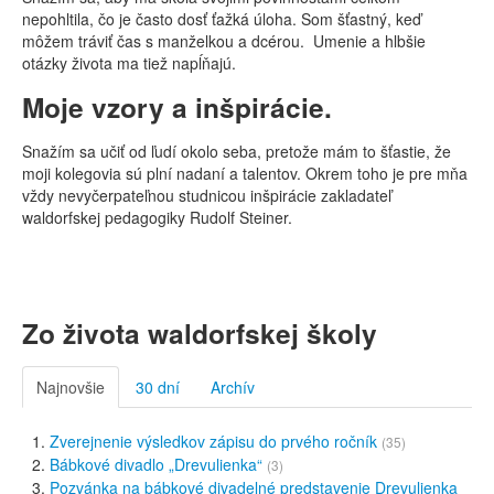
nepohltila, čo je často dosť ťažká úloha. Som šťastný, keď
môžem tráviť čas s manželkou a dcérou.
Umenie a hlbšie
otázky života ma tiež napĺňajú.
Moje vzory a inšpirácie.
Snažím sa učiť od ľudí okolo seba, pretože mám to šťastie, že
moji kolegovia sú plní nadaní a talentov. Okrem toho je pre mňa
vždy nevyčerpateľnou studnicou inšpirácie zakladateľ
waldorfskej pedagogiky Rudolf Steiner.
Zo života waldorfskej školy
Najnovšie
30 dní
Archív
Zverejnenie výsledkov zápisu do prvého ročník
(35)
Bábkové divadlo „Drevulienka“
(3)
Pozvánka na bábkové divadelné predstavenie Drevulienka