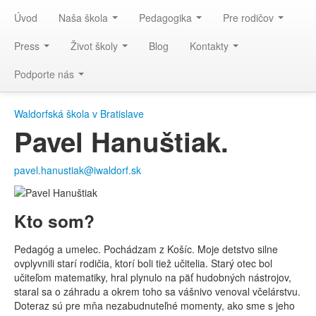
Úvod
Naša škola
Pedagogika
Pre rodičov
Press
Život školy
Blog
Kontakty
Podporte nás
Waldorfská škola v Bratislave
Pavel Hanuštiak.
pavel.hanustiak
@
iwaldorf.sk
Kto som?
Pedagóg a umelec. Pochádzam z Košíc. Moje detstvo silne
ovplyvnili starí rodičia, ktorí boli tiež učitelia. Starý otec bol
učiteľom matematiky, hral plynulo na päť hudobných nástrojov,
staral sa o záhradu a okrem toho sa vášnivo venoval včelárstvu.
Doteraz sú pre mňa nezabudnuteľné momenty, ako sme s jeho