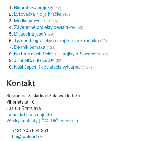
Biografické projekty
(42)
Lyžovačka nie je hračka
(40)
Mediálna výchova
(25)
Záverečné projekty deviatakov
(53)
Divadelná jeseň
(29)
Týždeň biografických projektov v 8.ročníku
(38)
Denník ôsmaka
(123)
Na hraniciach Poľska, Ukrajiny a Slovenska
(42)
JESENNÁ BRIGÁDA
(62)
Naši úspešní deviatackí výtvarníci
(127)
Kontakt
Súkromná základná škola waldorfská
Vihorlatská 10
831 04 Bratislava
mapa, kde nás nájdete
Všetky kontakty (IČO, DIČ, banka...)
+421 905 824 251
ba@iwaldorf.sk