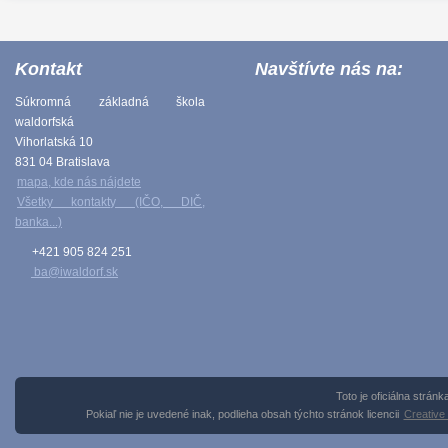
Kontakt
Navštívte nás na:
Súkromná základná škola
waldorfská
Vihorlatská 10
831 04 Bratislava
mapa, kde nás nájdete
Všetky kontakty (IČO, DIČ,
banka...)
+421 905 824 251
ba@iwaldorf.sk
Toto je oficiálna strán
Pokiaľ nie je uvedené inak, podlieha obsah týchto stránok licencii
Creative