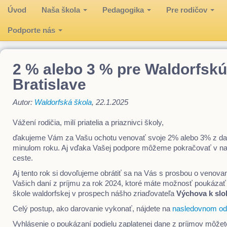
Úvod
Naša škola
Pedagogika
Pre rodičov
Podporte nás
2 % alebo 3 % pre Waldorfskú
Bratislave
Autor:
Waldorfská škola
, 22.1.2025
Vážení rodičia, milí priatelia a priaznivci školy,
ďakujeme Vám za Vašu ochotu venovať svoje 2% alebo 3% z dan
minulom roku. Aj vďaka Vašej podpore môžeme pokračovať v na
ceste.
Aj tento rok si dovoľujeme obrátiť sa na Vás s prosbou o venov
Vašich daní z príjmu za rok 2024, ktoré máte možnosť poukáza
škole waldorfskej v prospech nášho zriaďovateľa
Výchova k sl
Celý postup, ako darovanie vykonať, nájdete na
nasledovnom o
Vyhlásenie o poukázaní podielu zaplatenej dane z príjmov môžete