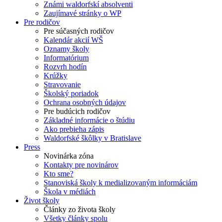
Známi waldorfskí absolventi
Zaujímavé stránky o WP
Pre rodičov
Pre súčasných rodičov
Kalendár akcií WŠ
Oznamy školy
Informatórium
Rozvrh hodín
Krúžky
Stravovanie
Školský poriadok
Ochrana osobných údajov
Pre budúcich rodičov
Základné informácie o štúdiu
Ako prebieha zápis
Waldorfské škôlky v Bratislave
Press
Novinárka zóna
Kontakty pre novinárov
Kto sme?
Stanoviská školy k medializovaným informáciám
Škola v médiách
Život školy
Články zo života školy
Všetky články spolu