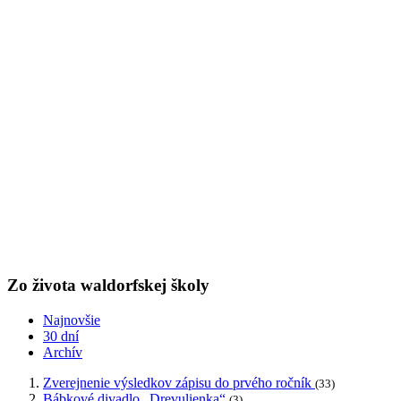
Zo života waldorfskej školy
Najnovšie
30 dní
Archív
Zverejnenie výsledkov zápisu do prvého ročník
(33)
Bábkové divadlo „Drevulienka“
(3)