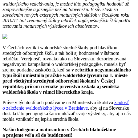
waldorfského vzdelávania, je možné túto pedagogiku hodnotiť už
zodpovednejšie a jasnejšie než na Slovensku. V súvislosti so
zavedením nových externých maturitných skúšok v školskom roku
2010/11 bol zverejnený štátny rebríček najúspešnejších škôl podľa
testovania maturitných výsledkov ich absolventov.
V Čechách vznikli waldorfské stredné školy pod hlavičkou
stredných odborných škôl, a tak boli aj hodnotené v štátnom
rebríčku. Verejnosť, rovnako ako na Slovensku, dezorientovaná
negatívnymi kampaňami o waldorfskej pedagogike, musela byť
zrejme poriadne zaskočená, keď sa
v rebríčku negymnaziálneho
typu škôl umiestnilo pražské waldorfské lýceum na 1. mieste
pred všetkými strednými odbornými školami v Českej
republike, pričom rovnaké prvenstvo získala aj semilská
waldorfská škola v rámci libereckého kraja
.
Práve v týchto dňoch podávame na Ministerstvo školstva
žiadosť
o založenie waldorfského lýcea v Bratislave
, aby aj na Slovensku
dostala táto pedagogika šancu ukázať svoje výsledky, aby aj u nás
mohla vzniknúť najlepšia stredná škola.
Našim kolegom a maturantom v Čechách blahoželáme
a prajeme veľa síl do budúcnosti!