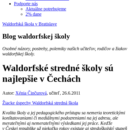
Podporte nás
Aktuálne potrebujeme
2% dane
Waldorfská škola v Bratislave
Blog waldorfskej školy
Osobné názory, postrehy, polemiky našich učiteľov, rodičov a žiakov
waldorfskej školy.
Waldorfské stredné školy sú
najlepšie v Čechách
Autor:
Xénia Činčurová
, učiteľ, 26.6.2011
Žiacke úspechy
Waldorfská stredná škola
Kvalita školy a jej pedagogického prístupu sa nemeria teoretickými
konštatovaniami či mediálnymi podozreniami na jej adresu, ale
merateľnými aj nemerateľnými výsledkami jej práce. Keďže
v Českej republike už niekoľko rokov existuje aj stredoškolský stupeň