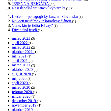
JESENNÁ BRIGÁDA
(62)
Naši úspešní deviatackí výtvarníci
(127)
Liečebno-pedagogický kurz na Slovensku
(1)
My deti neučíme - inšpiratívny článok
(1)
Viete, kto je Edita Révay?
(1)
Divadelná jeseň
(1)
marec 2023
(5)
apríl 2022
(1)
marec 2022
(2)
október 2021
(1)
máj 2021
(1)
apríl 2021
(2)
marec 2021
(2)
október 2020
(2)
august 2020
(1)
máj 2020
(2)
apríl 2020
(7)
marec 2020
(2)
február 2020
(1)
január 2020
(1)
december 2019
(3)
november 2019
(4)
október 2019
(2)