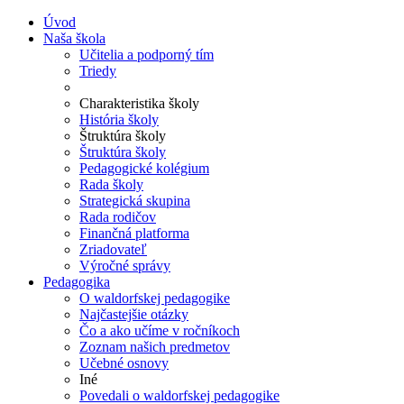
Úvod
Naša škola
Učitelia a podporný tím
Triedy
Charakteristika školy
História školy
Štruktúra školy
Štruktúra školy
Pedagogické kolégium
Rada školy
Strategická skupina
Rada rodičov
Finančná platforma
Zriadovateľ
Výročné správy
Pedagogika
O waldorfskej pedagogike
Najčastejšie otázky
Čo a ako učíme v ročníkoch
Zoznam našich predmetov
Učebné osnovy
Iné
Povedali o waldorfskej pedagogike