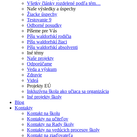
Všetky články rozdelené podľa tém…
Naše výsledky a úspechy
Žiacke úspechy
Testovanie 9
Odborné posudky
Píšeme pre Vás
Píšu waldorfskí rodičia
Píšu waldorfskí žiaci
Píšu waldorfskí absolventi
Iné témy
Naše projekty
Odporúčame
Veda a výskum
Zdravie
Videá
Projekty EÚ
Inkluzívna škola ako učiaca sa organizácia
Iné projekty školy
Blog
Kontakty
Kontakt na školu
Kontakty na učiteľov
Kontakty na Rady školy
Kontakty na vedúcich procesov školy
Kontakt na ziaďovateľa