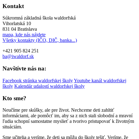
Kontakt
Súkromná základná škola waldorfská
Vihorlatská 10
831 04 Bratislava
mapa, kde nás nájdete
Všetky kontakty (IČO, DIČ, banka...)
+421 905 824 251
ba@iwaldorf.sk
Navštívte nás na:
Facebook stránka waldorfskej školy
Youtube kanál waldorfskej
školy
Kalendár udalostí waldorfskej školy
Kto sme?
Neučíme pre skúšky, ale pre život. Nechceme deti zahltiť
informáciami, ale pomôcť im, aby sa z nich stali slobodní a mravní
ľudia schopní samostatne myslieť a tvorivo pristupovať k životným
situáciám.
Sme učitelia a veríme, že deti sa môžu do školy tešiť. Veríme, že