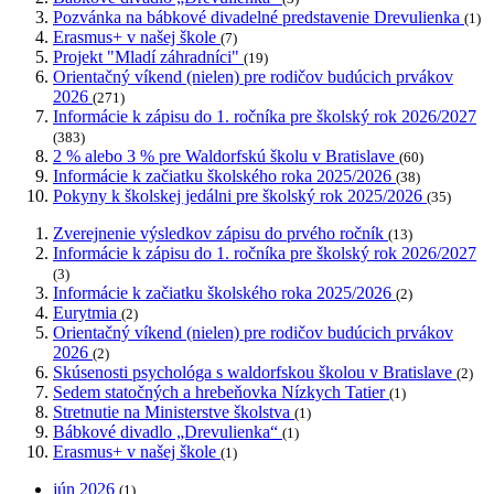
Pozvánka na bábkové divadelné predstavenie Drevulienka
(1)
Erasmus+ v našej škole
(7)
Projekt "Mladí záhradníci"
(19)
Orientačný víkend (nielen) pre rodičov budúcich prvákov
2026
(271)
Informácie k zápisu do 1. ročníka pre školský rok 2026/2027
(383)
2 % alebo 3 % pre Waldorfskú školu v Bratislave
(60)
Informácie k začiatku školského roka 2025/2026
(38)
Pokyny k školskej jedálni pre školský rok 2025/2026
(35)
Zverejnenie výsledkov zápisu do prvého ročník
(13)
Informácie k zápisu do 1. ročníka pre školský rok 2026/2027
(3)
Informácie k začiatku školského roka 2025/2026
(2)
Eurytmia
(2)
Orientačný víkend (nielen) pre rodičov budúcich prvákov
2026
(2)
Skúsenosti psychológa s waldorfskou školou v Bratislave
(2)
Sedem statočných a hrebeňovka Nízkych Tatier
(1)
Stretnutie na Ministerstve školstva
(1)
Bábkové divadlo „Drevulienka“
(1)
Erasmus+ v našej škole
(1)
jún 2026
(1)