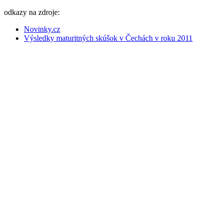
odkazy na zdroje:
Novinky.cz
Výsledky maturitných skúšok v Čechách v roku 2011