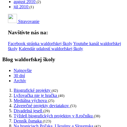
august 2010
(2)
júl 2010
(1)
Stravovanie
Navštívte nás na:
Facebook stránka waldorfskej školy
Youtube kanál waldorfskej
školy
Kalendár udalostí waldorfskej školy
Blog waldorfskej školy
Najnovšie
30 dní
Archív
Biografické projekty
(42)
Lyžovačka nie je hračka
(40)
Mediálna výchova
(25)
Záverečné projekty deviatakov
(53)
Divadelná jeseň
(29)
Týždeň biografických projektov v 8.ročníku
(38)
Denník ôsmaka
(123)
Na hraniciach Poľska, Ukrajiny a Slovenska
(42)